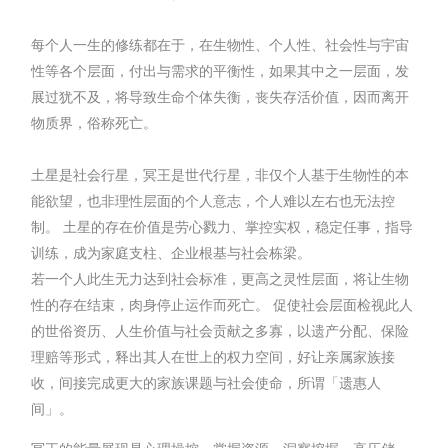
每个人一生的修练都在于，在生物性、个人性、社会性与宇宙
性等各个层面，付出与需求的平衡性，如果其中之一层面，发
展过犹不及，将导致生命个体失衡，丧失存活价值，因而离开
物质界，俗称死亡。
土星是社会行星，冥王是世代行星，非仅个人基于生物性的本
能欲望，也非理性层面的个人意志，个人难以左右也无法控
制。 土星的存在价值是劳心戮力、掌控实权，稳定任事，指导
训练，成为家庭支柱、企业根基与社会栋梁。
若一个人此生无力达到社会标准，更高之灵性层面，将让生物
性的存在结束，肉身停止运作而死亡。 促使社会层面检视此人
的世俗资历、人生价值与社会贡献之多寡，以遗产分配、保险
理赔等形式，释出其人在世上的权力空间，好让亲属家族接
收，间接完成更大的家族课题与社会使命，所谓「遗惠人
间」。