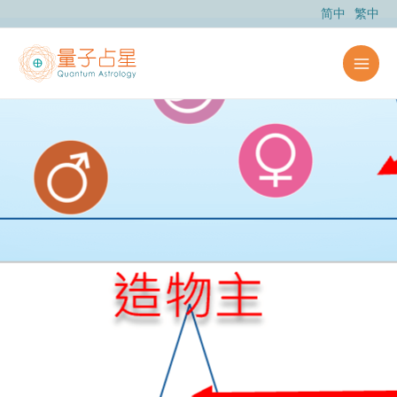
跳
简中
繁中
至
内
容