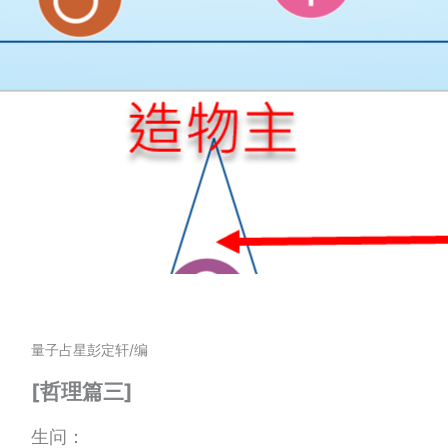
量子占星彭定轩/编
[哲理篇三]
生问：