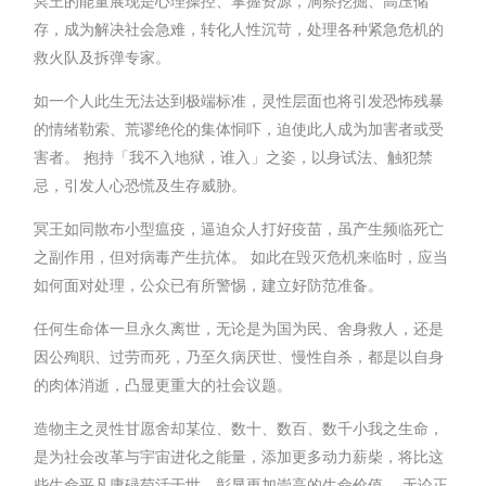
冥王的能量展现是心理操控、掌握资源，洞察挖掘、高压储
存，成为解决社会急难，转化人性沉苛，处理各种紧急危机的
救火队及拆弹专家。
如一个人此生无法达到极端标准，灵性层面也将引发恐怖残暴
的情绪勒索、荒谬绝伦的集体恫吓，迫使此人成为加害者或受
害者。 抱持「我不入地狱，谁入」之姿，以身试法、触犯禁
忌，引发人心恐慌及生存威胁。
冥王如同散布小型瘟疫，逼迫众人打好疫苗，虽产生频临死亡
之副作用，但对病毒产生抗体。 如此在毁灭危机来临时，应当
如何面对处理，公众已有所警惕，建立好防范准备。
任何生命体一旦永久离世，无论是为国为民、舍身救人，还是
因公殉职、过劳而死，乃至久病厌世、慢性自杀，都是以自身
的肉体消逝，凸显更重大的社会议题。
造物主之灵性甘愿舍却某位、数十、数百、数千小我之生命，
是为社会改革与宇宙进化之能量，添加更多动力薪柴，将比这
些生命平凡庸碌苟活于世，彰显更加崇高的生命价值。 无论正