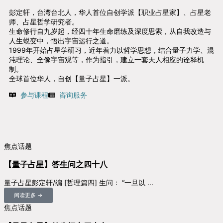
彭定轩，台湾台北人，华人首位自创学派【职业占星家】、占星老
师、占星哲学研究者。
生命修行自九岁起，经四十年生命磨练及深度思索，从自我改造与
人生蜕变中，悟出宇宙运行之道。
1999年开始占星学研习，近年着力以哲学思想，结合量子力学、混
沌理论、全像宇宙观等，作为指引，建立一套天人相应的诠释机
制。
全球首位华人，自创【量子占星】一派。
参与课程
咨询服务
焦点话题
【量子占星】答生问之四十八
量子占星彭定轩/编 [哲理篇四] 生问： “一旦以 ...
阅读更多 →
焦点话题