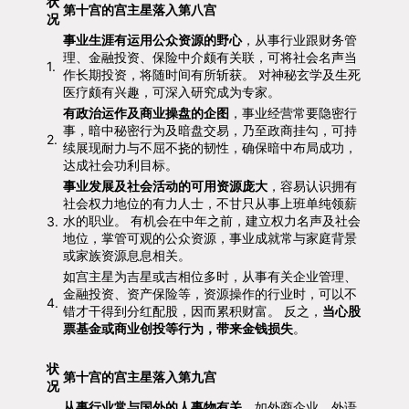
状
第十宫的宫主星落入第八宫
况
事业生涯有运用公众资源的野心
，从事行业跟财务管
理、金融投资、保险中介颇有关联，可将社会名声当
1.
作长期投资，将随时间有所斩获。 对神秘玄学及生死
医疗颇有兴趣，可深入研究成为专家。
有政治运作及商业操盘的企图
，事业经营常要隐密行
事，暗中秘密行为及暗盘交易，乃至政商挂勾，可持
2.
续展现耐力与不屈不挠的韧性，确保暗中布局成功，
达成社会功利目标。
事业发展及社会活动的可用资源庞大
，容易认识拥有
社会权力地位的有力人士，不甘只从事上班单纯领薪
水的职业。 有机会在中年之前，建立权力名声及社会
3.
地位，掌管可观的公众资源，事业成就常与家庭背景
或家族资源息息相关。
如宫主星为吉星或吉相位多时，从事有关企业管理、
金融投资、资产保险等，资源操作的行业时，可以不
4.
错才干得到分红配股，因而累积财富。 反之，
当心股
票基金或商业创投等行为，带来金钱损失
。
状
第十宫的宫主星落入第九宫
况
从事行业常与国外的人事物有关
，如外商企业、外语