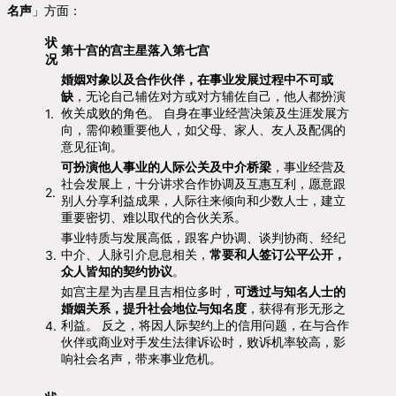
名声
」方面：
状
第十宫的宫主星落入第七宫
况
婚姻对象以及合作伙伴，在事业发展过程中不可或
缺
，无论自己辅佐对方或对方辅佐自己，他人都扮演
攸关成败的角色。 自身在事业经营决策及生涯发展方
1.
向，需仰赖重要他人，如父母、家人、友人及配偶的
意见征询。
可扮演他人事业的人际公关及中介桥梁
，事业经营及
社会发展上，十分讲求合作协调及互惠互利，愿意跟
2.
别人分享利益成果，人际往来倾向和少数人士，建立
重要密切、难以取代的合伙关系。
事业特质与发展高低，跟客户协调、谈判协商、经纪
中介、人脉引介息息相关，
常要和人签订公平公开，
3.
众人皆知的契约协议
。
如宫主星为吉星且吉相位多时，
可透过与知名人士的
婚姻关系，提升社会地位与知名度
，获得有形无形之
利益。 反之，将因人际契约上的信用问题，在与合作
4.
伙伴或商业对手发生法律诉讼时，败诉机率较高，影
响社会名声，带来事业危机。