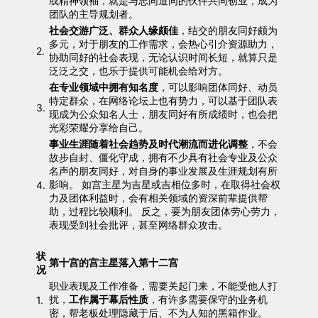
或精神领袖，就是与志同道同的伙伴共同创业，成为
团队的主导规划者。
社会交游广泛、群众人缘颇佳
，结交的朋友同好颇为
多元，对于朋友的工作需求，会热心引介资源助力，
2.
协助同好的社会表现，无论认识时间长短，就算只是
泛泛之交，也乐于提供可能机会给对方。
在专业领域中拥有知名度
，可以影响团体同好、动员
特定群众，在网络论坛上也有势力，可以基于团队表
3.
现成为公众知名人士，朋友同好有所成绩时，也会把
光彩荣耀分享给自己。
事业生涯随着社会趋势及时代潮流而进化调整
，不会
故步自封、僵化守成，拥有不少具有社会专业及公众
名声的朋友同好，对自身的事业发展及生涯规划有所
影响。 如宫主星为吉星或吉相位多时，在取得社会权
4.
力及团体利益时，会有相关领域的资深前辈提供帮
助，过程比较顺利。 反之，要为朋友团体劳心劳力，
表现受到社会批评，甚至网络群众攻击。
状
第十宫的宫主星落入第十二宫
况
职业表现及工作准备，需要关起门来，不能受他人打
扰，
工作属于幕后性质
，有许多需要保守的业务机
1.
密，帮老板处理隐藏于后、不为人知的黑箱作业。