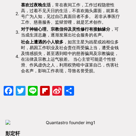
喜欢过夜晚生活
，常在夜间工作，工作过程隐密性
高，过着不见天日的生活，不喜欢抛头露面，就算名
2.
号广为人知，见过自己真面目者不多。 若非从事医疗
工作、慈善服务、监狱管哩，就是艺术创作。
对于神秘心理、宗教信仰及灵性修行有接触缘分
，可
3.
当成生涯志趣，逐渐发展出社会服务的名声。
社会上遭遇的小人较多
，如宫主星为凶星或凶相位多
时，易因工作职业及社会责任而受骗上当，遭受金钱
及情感损失，甚至遇到暗中的慈善骗局及宗教骗徒，
4.
在法律及宗教上运气较差。 当心主管可能是个性狡
滑、作风虚伪之人，利用权势暗中谋算自己，伤害社
会名声，影响工作表现，导致名誉受损。
Facebook
Twitter
Line
Flipboard
Sina
分
Weibo
享
彭定轩