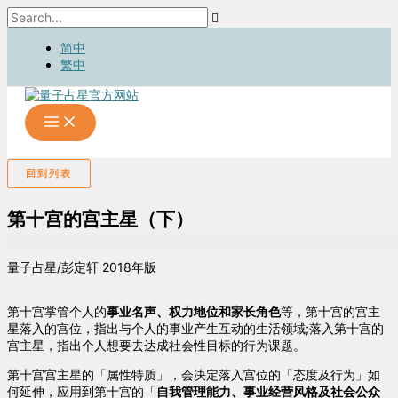
跳
Search...
至
内
简中
容
繁中
回到列表
第十宫的宫主星（下）
量子占星/彭定轩 2018年版
第十宫掌管个人的
事业名声、权力地位和家长角色
等，第十宫的宫主
星落入的宫位，指出与个人的事业产生互动的生活领域;落入第十宫的
宫主星，指出个人想要去达成社会性目标的行为课题。
第十宫宫主星的「属性特质」，会决定落入宫位的「态度及行为」如
何延伸，应用到第十宫的「
自我管理能力
、
事业经营风格
及社会
公众