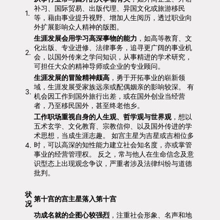
补习、国际贸易、出版代理、异国文化或旅游移民
1.
等，藉由事业提升视野、增加人生阅历，透过职业向
外扩展影响众人精神的版图。
生涯发展会用学习高深事物的能力
，如高等教育、文
化出版、专业进修、法律事务，追寻更广阔的事业机
2.
会，以国外传来之学问知识，从事精进的学术研究，
可担任大众的精神导师或企业的专业顾问。
生涯发展的冒险精神颇高
，勇于开拓事业的崭新领
域，生涯发展受家族远亲或配偶姻亲的影响较深。 有
3.
机会因工作到国外旅行出差，或在国外创业当经营
者，乃至移民国外，甚至终老他乡。
工作职场重视自身的人生观、哲学观与世界观
，想以
五术玄学、文化教育、宗教信仰、以及国外传进的学
术思想，当成生涯志趣。 如宫主星为吉星或吉相位多
时，可以高深的知性能力建立社会知名度，亦或掌管
4.
事业的经营管理权。 反之，常与他人在生命信念及意
识型态上出现观念争议，严重者涉及法律纠纷与道德
批判。
状
第十宫的宫主星落入第十宫
况
功成名就的企图心较强烈
，注重社会形象、名声和地