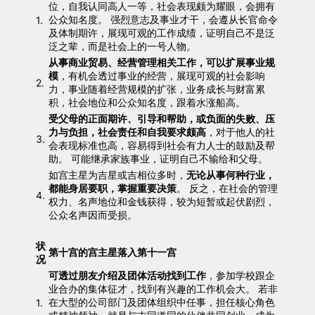
位，自我认同高人一等，社会表现颇为耀眼，会拥有
公众知名度。 强烈意志及事业才干，会遵从长官命令
1.
及体制期许，展现可观的工作成绩，证明自己不是泛
泛之辈，而是社会上的一号人物。
从事商业贸易、经营管理相关工作，可以扩展事业规
模
，有机会透过事业的经营，展现可观的社会影响
2.
力，事业随着经营规模的扩张，业务成长与财富累
积，社会地位和公众知名度，跟着水涨船高。
受父母的正面期许、引导和帮助，或负面的失败、压
力与负担，社会责任和自我要求颇高
，对于他人的社
3.
会表现标准也高，容易得到社会有力人士的鼓励及帮
助。 可能继承家族事业，证明自己不输给和父母。
如宫主星为吉星或吉相位多时，
无论从事何种行业，
都能身居要职，掌握重要决策
。 反之，在社会的管理
4.
权力、名声地位和金钱获得，较为短暂或起伏剧烈，
公众名声因而受损。
状
第十宫的宫主星落入第十一宫
况
可透过朋友介绍及团体活动找到工作
，参加学校跟企
业合办的集体征才，找到有兴趣的工作机会大。 若非
在大型的公司部门及团体组织中任事，担任核心角色
1.