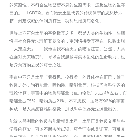
的繁殖性，不符合生物繁衍不息的生殖需求，违反生物的生存
目的。「LGBTQ」因而饱受土星代表的传统保守的思想所排
挤，封建权威的体制所打压，功利思维所污名化。
世界上不符合土星的事物极其之多，都是人类的生物性、头脑
性与社会性无法理解其意义的，更别谈接受其存在，以致出现
「人定胜天」、「我命由我不由天」的呓语狂言。当然，人类
在面对天灾地变时，寻求自我超越与集体进化的生命动力，也
是身为万物之灵的可贵之处。
宇宙中不只是土星「看得见、摸得着」的具体存在而已，除了
物质之外，尚有能量、暗物质、暗能量等。根据当今科学家的
理论计算，宇宙中的物质与能量（重力物质）只占4%左右，而
暗能量占75%、暗物质占21%。不可思议，居然有96%的宇宙
构成，是人类感官难以察觉，加以科学仪器无法测量出的。
能被人类测量的物质与能量就是土星，土星正是物质文明与科
学界的框架，可以不断实验试误、可予证实或是证否、可反复
操作万次，以达举世适用的标准，众人皆可利用的普遍，但土