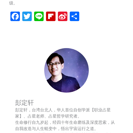
级。
Facebook
Twitter
Line
Flipboard
Sina
分
Weibo
享
彭定轩
彭定轩，台湾台北人，华人首位自创学派【职业占星
家】、占星老师、占星哲学研究者。
生命修行自九岁起，经四十年生命磨练及深度思索，从
自我改造与人生蜕变中，悟出宇宙运行之道。