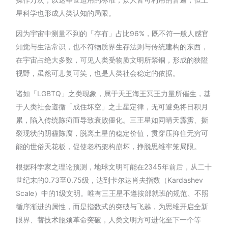
星科学也形成人类认知的局限。
因为宇宙中测量不到的「存有」占比96%，既不符一般人感官
知觉与生活常识，也不符物质界生存法则与传统建构的东西，
在宇宙占绝大多数，可见人类受物质文明所禁锢，形成的狭隘
视野，虽然可悲复可笑，也是人类社会稳定的依据。
诸如「LGBTQ」之类现象，属于天王海王冥王力量所催生，基
于人类社会遵循「成住坏空」之土星定律，无可避免将日积月
累，陷入传统陈疴而导致衰败僵化。三王星如同晴天霹雳、撕
裂现状的阴霾陈腐，脱离土星的稳定价值，贯穿压抑住无穷可
能的世俗天花板，促使老朽架构崩坏，挣脱思维牢笼局限。
根据科学家之理论预测，地球文明可能在2345年前后，从二十
世纪末的0.73至0.75级，达到卡尔达肖夫指数（Kardashev
Scale）中的1级文明。唯有三王星不遵按部就班的规范、不照
循序渐进的属性，而是指数式的突破与飞越，为思维开启全新
眼界、替技术瓶颈革命突破，人类文明方可进化至下一个等