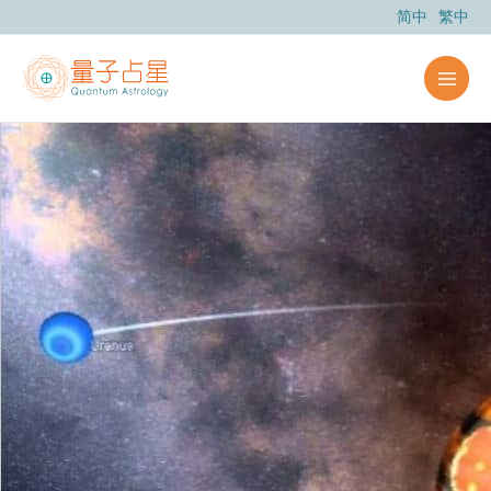
跳
简中
繁中
至
内
容