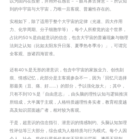
以为由内在投射，并用外在感官－－眼耳鼻舌身意－－所认知
到的中宇宙与大宇宙，乃唯一且客观、普遍性存在的。
实相如下，除了适用于整个大宇宙的定律（光速、四大作用
力、化学周期、分子细胞学等），每个人所察觉的这个世界，
占比约50％是由超意识的信念，包含大宇宙的普遍现象与物理
法则之认知（比如太阳东升日落、夏季热冬季冷）」，可谓完
全客观、放诸四海皆准。
还有40％是无形的潜意识，包含中宇宙的家族业力、创伤刻
痕、情感记忆，此部分是主客观参杂不一，因为「回忆只选择
那最美（丑、痛、好……）的部分，予以强化放大」；其中，
只有不到10％是「自由意志」，由头脑的理性认知与逻辑推演
所组成，大半属于主观，人格特质越理性务实者，教育程度越
高及知识层面越广者，相对较为客观。
于是，超意识的信念指引、潜意识的情感制约、头脑认知加理
性评估等三大部分，综合成为人格特质与行为模式。每个人因
个人、社会、世代行星所代表的不同意识层面，遭受不同刺