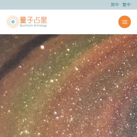
跳
简中
繁中
至
内
容