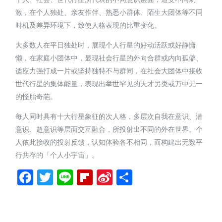
激，在个人独处、亲友作伴、熟悉小群体、陌生大团体等不同
时机及差异环境下，致使人格表现的比重变化。
大多数人在平日独处时，展现个人行星的好动活跃或好静慵
懒，在家庭小团体中，显现社会行星的外向合群或内向孤僻、
适应力强打成一片或坚持独特不与群同，在社会大团体中接收
世代行星的集体能量，表现出举世罕见的天才另类或万中无一
的怪胎奇葩。
每人同时具有十大行星象征的次人格，多层次自我在意识、潜
意识、超意识等层面交互融合，所投射出不同的外在世界。个
人依此接收的投射反馈，认知体验各不相同，而构建出无数平
行共存的「个人小宇宙」。
Facebook
Twitter
Line
Flipboard
Sina
分
Weibo
享