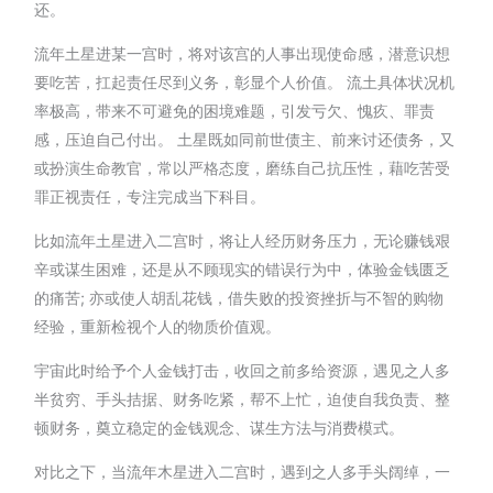
还。
流年土星进某一宫时，将对该宫的人事出现使命感，潜意识想
要吃苦，扛起责任尽到义务，彰显个人价值。 流土具体状况机
率极高，带来不可避免的困境难题，引发亏欠、愧疚、罪责
感，压迫自己付出。 土星既如同前世债主、前来讨还债务，又
或扮演生命教官，常以严格态度，磨练自己抗压性，藉吃苦受
罪正视责任，专注完成当下科目。
比如流年土星进入二宫时，将让人经历财务压力，无论赚钱艰
辛或谋生困难，还是从不顾现实的错误行为中，体验金钱匮乏
的痛苦; 亦或使人胡乱花钱，借失败的投资挫折与不智的购物
经验，重新检视个人的物质价值观。
宇宙此时给予个人金钱打击，收回之前多给资源，遇见之人多
半贫穷、手头拮据、财务吃紧，帮不上忙，迫使自我负责、整
顿财务，奠立稳定的金钱观念、谋生方法与消费模式。
对比之下，当流年木星进入二宫时，遇到之人多手头阔绰，一