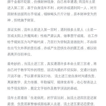
掷千金都不眨眼，仿佛财神现身、自己有幸遭遇; 而流年土星
进入第二宫，基于自身流年不利，此时亦或遇到同一人，对方
因财务拮据而出手缩减，锱铢蝇头斤斤计较，原本财神变为穷
神，拒绝施予财富。
亲证实例，流年土星进入第一宫时，遇到很多土星人（土星一
宫或太阳上升魔羯者）性格严肃认真、做事墨守成规。 在工作
给予规矩压力与严格约束，乃至行为管制及道德批判，不由得
生出亏欠外界的责任感，亦或产生恐惧生存的匮乏感，难以轻
易离开任职单位。
最奇妙的，当流土进三宫，真实遭遇许多本命土星三宫者，将
自己对于教学写作的理想、说话沟通的不切实际、交通计划的
只说不做，予以要求落实行动。 流土进三使自身对沟通负责、
离家教学、卖力传播、辛勤编写、规律发表等，在心智表达上
给予现实期许，奠定文字创作及教学演说的基础。
流年土星遵循「生老病死」的宇宙法则，如流土进四宫是还家
庭债、负责居家整修或面临家人去逝、流土进五要还恋爱债、