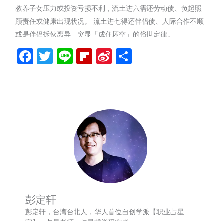
教养子女压力或投资亏损不利，流土进六需还劳动债、负起照
顾责任或健康出现状况。 流土进七得还伴侣债、人际合作不顺
或是伴侣拆伙离异，突显「成住坏空」的俗世定律。
Facebook
Twitter
Line
Flipboard
Sina
分
Weibo
享
彭定轩
彭定轩，台湾台北人，华人首位自创学派【职业占星