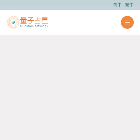
跳
简中
繁中
至
内
容