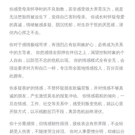
你感受母亲怀孕时的不良胎教，若非感受很大养育压力，就是
无法堕胎而被迫生下，觉得自己害到母亲。 你成长时怀疑母爱
的真诚，情绪敏感多疑、阴沉忧郁，对生存于世的厌恶感，潜
伏内心挥之不去。
你对于感情极端苛求，有强烈占有欲和嫉妒心，必将成为关系
中的主导者。 你把感情全部押在伴侣之上，渴望控制对象的个
人自由，以防范不忠的危机出现。 你的情感模式全有全无，会
强迫要求对方和自己一样，专注而全面地情感投入，百分百彼
此拥有。
你多疑善妒的情感，不禁怀疑朋友欺骗背叛，并对情感不够真
诚的朋友，产生激愤莫名的报复冲动。 你情感霸权的倾向，一
旦在情感、工作、社交等关系中，感受到叛变危机，就以心里
开除方式，以示残酷惩罚手段，离异危机始终潜伏。
你十分重感情，但情感韧性很强，接收表达有所界限，不会轻
易受人伤害，不随便哭泣掉泪。 你对人事爱憎分明，却难以分