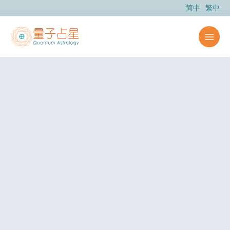
跳
简中
繁中
至
内
容