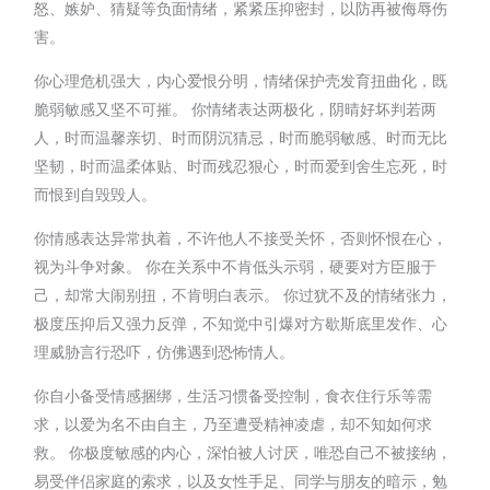
怒、嫉妒、猜疑等负面情绪，紧紧压抑密封，以防再被侮辱伤
害。
你心理危机强大，内心爱恨分明，情绪保护壳发育扭曲化，既
脆弱敏感又坚不可摧。 你情绪表达两极化，阴晴好坏判若两
人，时而温馨亲切、时而阴沉猜忌，时而脆弱敏感、时而无比
坚韧，时而温柔体贴、时而残忍狠心，时而爱到舍生忘死，时
而恨到自毁毁人。
你情感表达异常执着，不许他人不接受关怀，否则怀恨在心，
视为斗争对象。 你在关系中不肯低头示弱，硬要对方臣服于
己，却常大闹别扭，不肯明白表示。 你过犹不及的情绪张力，
极度压抑后又强力反弹，不知觉中引爆对方歇斯底里发作、心
理威胁言行恐吓，仿佛遇到恐怖情人。
你自小备受情感捆绑，生活习惯备受控制，食衣住行乐等需
求，以爱为名不由自主，乃至遭受精神凌虐，却不知如何求
救。 你极度敏感的内心，深怕被人讨厌，唯恐自己不被接纳，
易受伴侣家庭的索求，以及女性手足、同学与朋友的暗示，勉