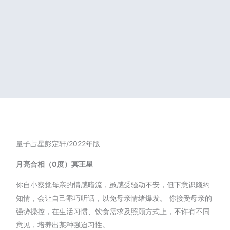
量子占星彭定轩/2022年版
月亮合相（0度）冥王星
你自小察觉母亲的情感暗流，虽感受骚动不安，但下意识隐约
知情，会让自己乖巧听话，以免母亲情绪爆发。 你接受母亲的
强势操控，在生活习惯、饮食需求及照顾方式上，不许有不同
意见，培养出某种强迫习性。