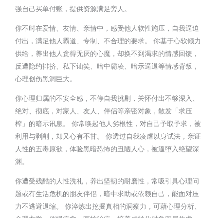
强自己买单付账，提供资源满足旁人。
你不时在爱情、友情、亲情中，感受他人软性施压，自我逼迫
付出，满足他人霸道、专制、不合理的要求。 你基于心软倾力
供给，养出他人贪得无厌的心魔，却换不到渴求的情感回馈，
反遭隐约排挤、私下讪笑、暗中霸凌、暗示逼退等情感背叛，
心理创伤黑洞巨大。
你心理归属的不安全感，不停自我挑剔，关怀付出不够深入、
绝对、彻底，对家人、友人、伴侣等亲密对象，散发「求压
榨」的暗示讯息。 你常唤起他人劣根性，对自己予取予求，被
利用与剥削，却又心有不甘。 你透过自我凌虐以身试法，亲证
人性的五毒原欲，体验黑暗恐怖的丑陋人心，被逼堕入绝望深
渊。
你遭受残酷的人性洗礼，养出坚韧的耐磨性，常吸引具心理问
题或有生活危机的朋友伴侣，暗中求助或依赖自己，能面对压
力不逃避退缩。 你淬炼出挖掘真相的洞察力，可藉心理分析、