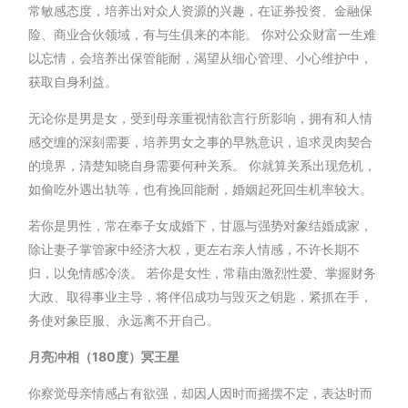
常敏感态度，培养出对众人资源的兴趣，在证券投资、金融保
险、商业合伙领域，有与生俱来的本能。 你对公众财富一生难
以忘情，会培养出保管能耐，渴望从细心管理、小心维护中，
获取自身利益。
无论你是男是女，受到母亲重视情欲言行所影响，拥有和人情
感交缠的深刻需要，培养男女之事的早熟意识，追求灵肉契合
的境界，清楚知晓自身需要何种关系。 你就算关系出现危机，
如偷吃外遇出轨等，也有挽回能耐，婚姻起死回生机率较大。
若你是男性，常在奉子女成婚下，甘愿与强势对象结婚成家，
除让妻子掌管家中经济大权，更左右亲人情感，不许长期不
归，以免情感冷淡。 若你是女性，常藉由激烈性爱、掌握财务
大政、取得事业主导，将伴侣成功与毁灭之钥匙，紧抓在手，
务使对象臣服、永远离不开自己。
月亮冲相（180度）冥王星
你察觉母亲情感占有欲强，却因人因时而摇摆不定，表达时而