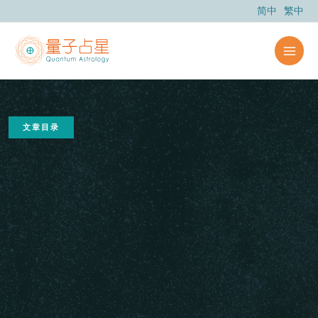
跳
简中
繁中
至
内
容
文章目录