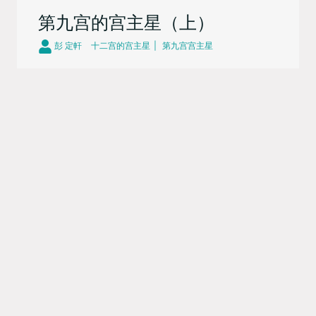
第九宫的宫主星（上）
彭 定軒
十二宫的宫主星
第九宫宫主星
量子占星/彭定轩 2018年版 第九宫是《文化宫》，掌管
个人的高等教育、人生哲学、文化出版、宗教法律、旅
游移民、国际贸易等。 第九 ...
继续阅读 »