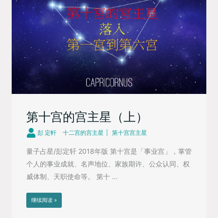
第十宫的宫主星（上）
彭 定軒
十二宫的宫主星
第十宫宫主星
量子占星/彭定轩 2018年版 第十宫是「事业宫」，掌管
个人的事业成就、名声地位、家族期许、公众认同、权
威体制、天职使命等。 第十 ...
继续阅读 »