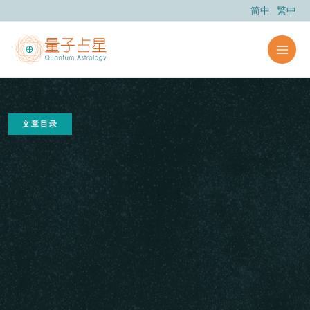
跳
简中
繁中
至
内
容
文章目录