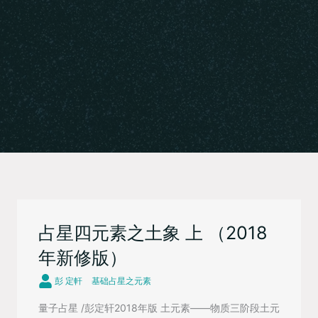
占星四元素之土象 上 （2018
年新修版）
彭 定軒
基础占星之元素
量子占星 /彭定轩2018年版 土元素——物质三阶段土元