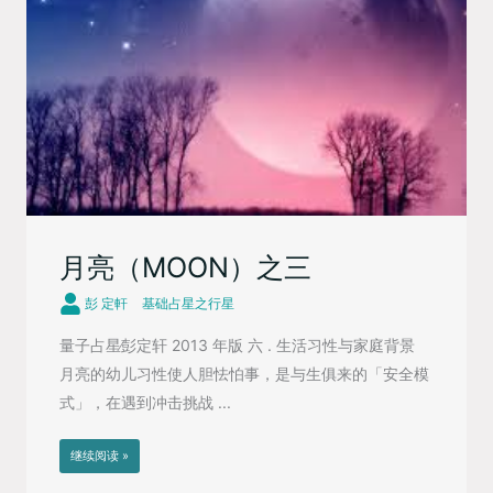
月亮（MOON）之三
彭 定軒
基础占星之行星
量子占星∕彭定轩 2013 年版 六 . 生活习性与家庭背景
月亮的幼儿习性使人胆怯怕事，是与生俱来的「安全模
式」，在遇到冲击挑战 ...
继续阅读 »