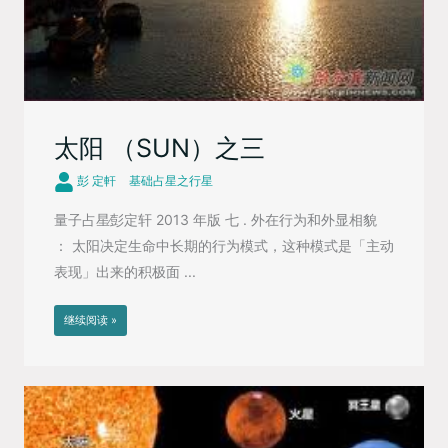
太阳 （SUN）之三
彭 定軒
基础占星之行星
量子占星∕彭定轩 2013 年版 七 . 外在行为和外显相貌
： 太阳决定生命中长期的行为模式，这种模式是「主动
表现」出来的积极面 ...
继续阅读 »