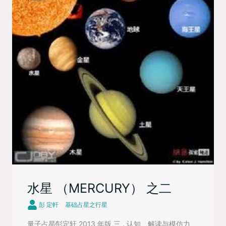
水星 （MERCURY） 之二
彭 定軒
基础占星之行星
量子占星∕彭定轩 2013 年版 三 . 认知、解读与模仿力