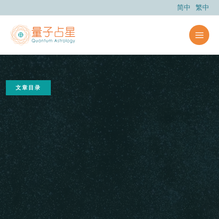
跳
简中
繁中
至
内
容
文章目录