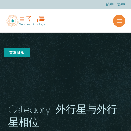
跳
简中
繁中
至
内
容
文章目录
Category: 外行星与外行
星相位