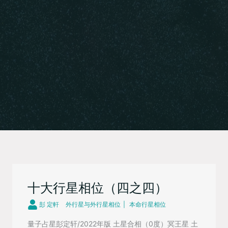
十大行星相位（四之四）
彭 定軒
外行星与外行星相位
本命行星相位
量子占星彭定轩/2022年版 土星合相（0度）冥王星 土