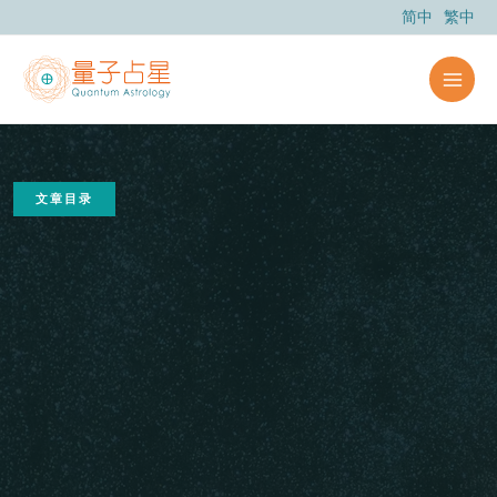
跳
简中
繁中
至
内
容
文章目录