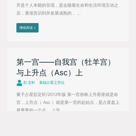
升是个人本能的呈现，是会随着生命和生活环境互动之
后，逐渐意识到并发展成熟的， ...
继续阅读 »
第一宫——自我宫（牡羊宫）
与上升点（Asc）上
彭 定軒
基础占星之宫位
量子占星彭定轩/2012年版 第一宫俗称上升星座或是命
宫，上升点（ Asc ）就是第一宫的起始点，是占星盘上
最重要的一个点。 上升 ...
继续阅读 »