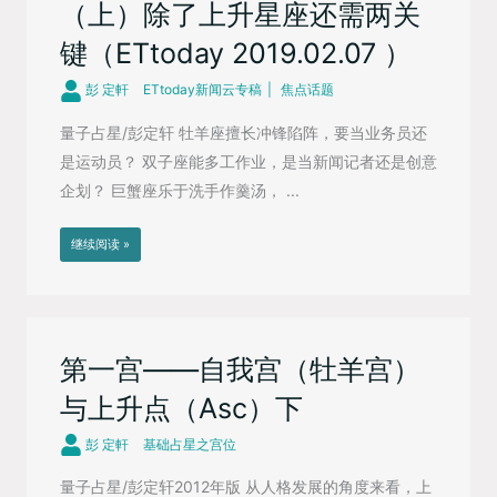
（上）除了上升星座还需两关
键（ETtoday 2019.02.07 ）
彭 定軒
ETtoday新闻云专稿
焦点话题
量子占星/彭定轩 牡羊座擅长冲锋陷阵，要当业务员还
是运动员？ 双子座能多工作业，是当新闻记者还是创意
企划？ 巨蟹座乐于洗手作羹汤， ...
继续阅读 »
第一宫——自我宫（牡羊宫）
与上升点（Asc）下
彭 定軒
基础占星之宫位
量子占星/彭定轩2012年版 从人格发展的角度来看，上