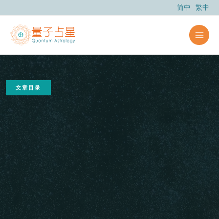
跳
简中
繁中
至
内
容
文章目录