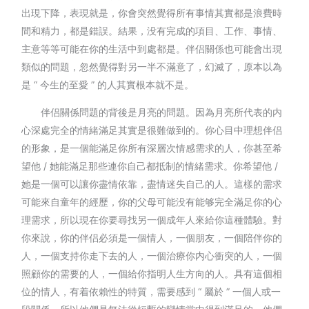
出現下降，表現就是，你會突然覺得所有事情其實都是浪費時
間和精力，都是錯誤。結果，没有完成的項目、工作、事情、
主意等等可能在你的生活中到處都是。伴侣關係也可能會出現
類似的問題，忽然覺得對另一半不滿意了，幻滅了，原本以為
是 “ 今生的至愛 ” 的人其實根本就不是。
伴侣關係問題的背後是月亮的問題。因為月亮所代表的内
心深處完全的情緒滿足其實是很難做到的。你心目中理想伴侣
的形象，是一個能滿足你所有深層次情感需求的人，你甚至希
望他 / 她能滿足那些連你自己都抵制的情緒需求。你希望他 /
她是一個可以讓你盡情依靠，盡情迷失自己的人。這樣的需求
可能來自童年的經歷，你的父母可能没有能够完全滿足你的心
理需求，所以現在你要尋找另一個成年人來給你這種體驗。對
你來說，你的伴侣必須是一個情人，一個朋友，一個陪伴你的
人，一個支持你走下去的人，一個治療你内心衝突的人，一個
照顧你的需要的人，一個給你指明人生方向的人。具有這個相
位的情人，有着依賴性的特質，需要感到 “ 屬於 ” 一個人或一