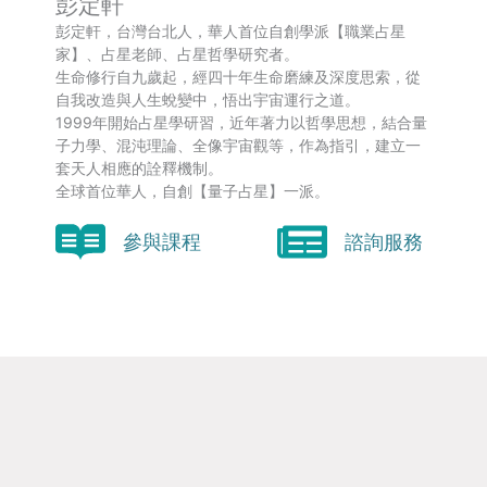
彭定軒
彭定軒，台灣台北人，華人首位自創學派【職業占星
家】、占星老師、占星哲學研究者。
生命修行自九歲起，經四十年生命磨練及深度思索，從
自我改造與人生蛻變中，悟出宇宙運行之道。
1999年開始占星學研習，近年著力以哲學思想，結合量
子力學、混沌理論、全像宇宙觀等，作為指引，建立一
套天人相應的詮釋機制。
全球首位華人，自創【量子占星】一派。
參與課程
諮詢服務