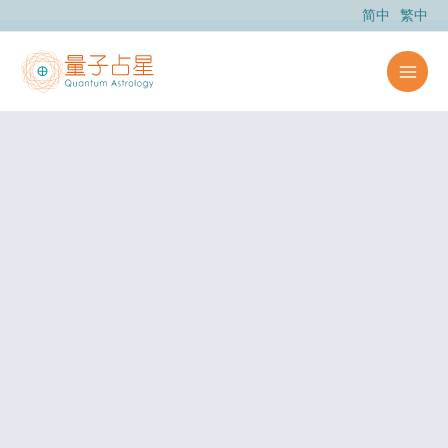
跳
简中
繁中
至
主
要
內
容