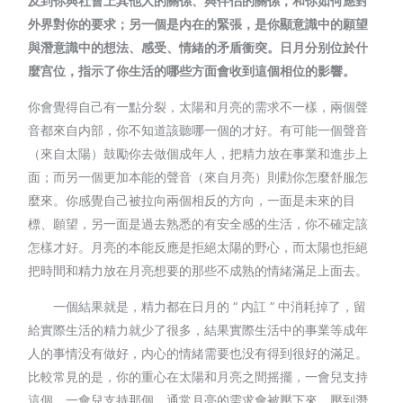
及到你與社會上其他人的關係、與伴侣的關係，和你如何應對
外界對你的要求；另一個是内在的緊張，是你顯意識中的願望
與潛意識中的想法、感受、情緒的矛盾衝突。日月分别位於什
麼宫位，指示了你生活的哪些方面會收到這個相位的影響。
你會覺得自己有一點分裂，太陽和月亮的需求不一樣，兩個聲
音都來自内部，你不知道該聽哪一個的才好。有可能一個聲音
（來自太陽）鼓勵你去做個成年人，把精力放在事業和進步上
面；而另一個更加本能的聲音（來自月亮）則勸你怎麼舒服怎
麼來。你感覺自己被拉向兩個相反的方向，一面是未來的目
標、願望，另一面是過去熟悉的有安全感的生活，你不確定該
怎樣才好。月亮的本能反應是拒絕太陽的野心，而太陽也拒絕
把時間和精力放在月亮想要的那些不成熟的情緒滿足上面去。
一個結果就是，精力都在日月的 “ 内訌 ” 中消耗掉了，留
給實際生活的精力就少了很多，結果實際生活中的事業等成年
人的事情没有做好，内心的情緒需要也没有得到很好的滿足。
比較常見的是，你的重心在太陽和月亮之間摇擺，一會兒支持
這個，一會兒支持那個。通常月亮的需求會被壓下來，壓到潛