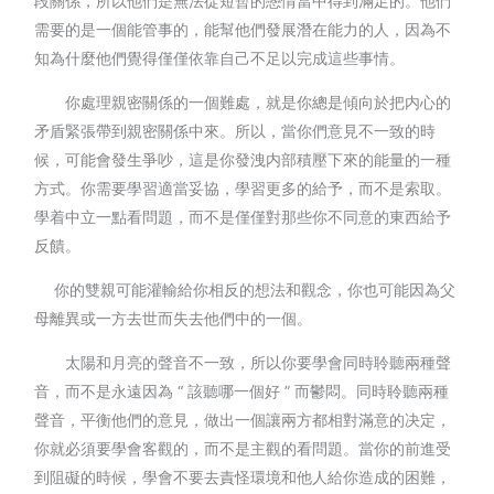
段關係，所以他們是無法從短暫的戀情當中得到滿足的。他們
需要的是一個能管事的，能幫他們發展潛在能力的人，因為不
知為什麼他們覺得僅僅依靠自己不足以完成這些事情。
你處理親密關係的一個難處，就是你總是傾向於把内心的
矛盾緊張帶到親密關係中來。所以，當你們意見不一致的時
候，可能會發生爭吵，這是你發洩内部積壓下來的能量的一種
方式。你需要學習適當妥協，學習更多的給予，而不是索取。
學着中立一點看問題，而不是僅僅對那些你不同意的東西給予
反饋。
你的雙親可能灌輸給你相反的想法和觀念，你也可能因為父
母離異或一方去世而失去他們中的一個。
太陽和月亮的聲音不一致，所以你要學會同時聆聽兩種聲
音，而不是永遠因為 “ 該聽哪一個好 ” 而鬱悶。同時聆聽兩種
聲音，平衡他們的意見，做出一個讓兩方都相對滿意的决定，
你就必須要學會客觀的，而不是主觀的看問題。當你的前進受
到阻礙的時候，學會不要去責怪環境和他人給你造成的困難，