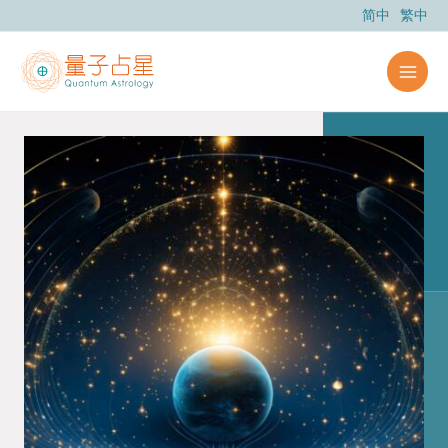
跳
简中
繁中
至
主
要
內
容