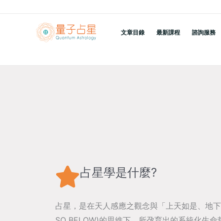
跳
至
文章目錄
最新課程
諮詢服務
主
要
內
容
占星學是什麼?
占星，是在天人感應之觀念與「上天如是、地下亦然
SO BELOW)的思維下，所孕育出的系統化生命