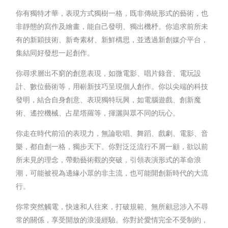
你有獨特才華，表現方式獨樹一格，既非傳統形式的藝術，也
非靜態的寫作及繪畫，能自己發明、獨出機杼。你追求前所未
有的新穎技術、新奇素材、新鮮構思，並透過新創媒介平台，
集結同好發想一起創作。
你尋求層出不窮的創意表現，如微電影、唱片錄音、電玩設
計、數位藝術等，用嶄新技巧呈現個人創作。你以尖端的科技
發明，結合自身創意、表現獨特玩興，如電腦遊戲、創新魔
術、遙控機械、占星塔羅等，揮灑與眾不同的玩心。
你走在時代前沿的表現力，無論歌唱、舞蹈、戲劇、電影、音
樂，都自創一格，獨步天下。你對泛泛流行不屑一顧，欲以前
所未見的理念，帶動藝術觀的突破，引領表演形式的革命浪
潮，可能被視為邊緣小眾的非主流，也可能開創新時代的大流
行。
你常突然觸電，快速和人往來，打破規範、無所顧忌涉入不尋
常的關係，享受開放的浪漫經驗。你對於愛情完全不受制約，