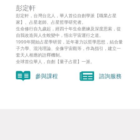
彭定軒
彭定軒，台灣台北人，華人首位自創學派【職業占星
家】、占星老師、占星哲學研究者。
生命修行自九歲起，經四十年生命磨練及深度思索，從
自我改造與人生蛻變中，悟出宇宙運行之道。
1999年開始占星學研習，近年著力以哲學思想，結合量
子力學、混沌理論、全像宇宙觀等，作為指引，建立一
套天人相應的詮釋機制。
全球首位華人，自創【量子占星】一派。
參與課程
諮詢服務