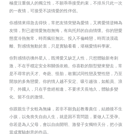
極度注重個人的獨立性，不願乖乖接受約束，不排斥只此一次
的一夜情，可接受不談情愛的性伴侶。
你感情來得急去得快，常把友情突變為愛情，又將愛情逆轉為
友情，對已逝情愛無怨無悔，有烏托邦的自由情懷。你的戀愛
態度冷熱無常，時而瘋狂無比、投入不倫畸戀，時而淡漠疏
離、對感情無動於衷，只是實驗看看，堪稱愛情科學家。
你對感情彷彿外星人，既博愛又缺乏人性，只想體驗新奇刺
激，不在乎穩定安全和關係依賴。你喜歡的類型變來變去，常
是不尋常的天才、奇葩、怪胎，敢嘗試同性戀及雙性戀，乃至
開放的多角戀愛。你的情人越不安定、吸引越強，如船員、浪
子、外國人，只在乎曾經相逢，不要求天長地久，體驗多變
化、留不住的激情。
你跟親生子女較為無緣，若非不願負起教養責任，結婚後不生
小孩，以免喪失自由人生，就是因不育問題，要做人工受孕。
你若是為人父母，會以自由開明、激發子女獨特天分，把小孩
當成實驗創意的作品。