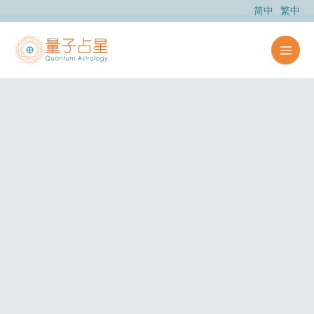
跳
简中
繁中
至
主
要
內
容