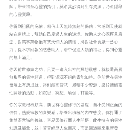
師，帶來福至心靈的指引，莫名其妙得到生存資源，乃至隱藏
的心靈寶藏。
你得到祖蔭的庇佑，相信上天無時無刻的保佑，常感到天使就
站在肩膀上，幫助自己度過人生的逆境。你助人之心深厚且廣
泛，對萬事萬物抱有悲天憫人的情懷，將對社會貢獻一己心
力，從不求回報的慈悲助人，暗中促進人類的福址，得到心靈
的無上滿足。
你因前世修練之功，只要一進入出神的冥想狀態，就接通高層
無形界的靈性頻道，得到源源不絕的靈能加持。你前世在靈性
發展上有所成就，得到頗高智慧，累積不少資源，樂於接觸靈
性開發的活動，如沉思、冥想、瑜伽，打坐等。
你的宗教根柢頗高，前世有心靈修行的基礎，自小受到正面的
信仰，熱愛宗教的喜樂感，培養出積極的內在態度。你打通了
集體潛意識的善緣，容易因修行而人生開悟，此生擁有的靈性
知識及能量，並非苦苦經歷人生而來，而是回過頭來重新發