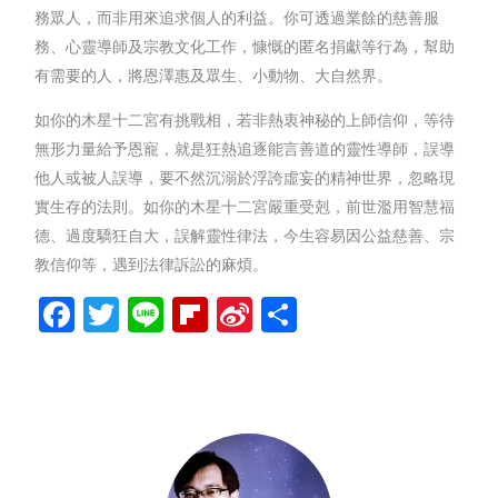
務眾人，而非用來追求個人的利益。你可透過業餘的慈善服
務、心靈導師及宗教文化工作，慷慨的匿名捐獻等行為，幫助
有需要的人，將恩澤惠及眾生、小動物、大自然界。
如你的木星十二宮有挑戰相，若非熱衷神秘的上師信仰，等待
無形力量給予恩寵，就是狂熱追逐能言善道的靈性導師，誤導
他人或被人誤導，要不然沉溺於浮誇虛妄的精神世界，忽略現
實生存的法則。如你的木星十二宮嚴重受剋，前世濫用智慧福
德、過度驕狂自大，誤解靈性律法，今生容易因公益慈善、宗
教信仰等，遇到法律訴訟的麻煩。
Facebook
Twitter
Line
Flipboard
Sina
分
Weibo
享