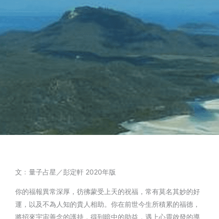
文﹕量子占星／彭定軒 2020年版
你的福報異常深厚，彷彿蒙受上天的祝福，常有莫名其妙的好
運，以及不為人知的貴人相助。你在前世今生所積累的福德，
將招來宇宙善念的護持，得到暗中的助益，遇上心靈啟發的導