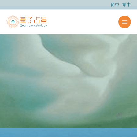
跳
简中
繁中
至
主
要
內
容