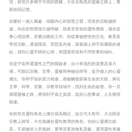
現，前世許多唾手可得的寶藏，今生在熟悉的靈修之路上，重
新拾回記憶。
你樂於一個人獨處，傾聽內心的智慧之聲，現世的活動越靜
謐，內在的智慧指引越明確，熱衷非世俗的靈性價值，適合從
事心理諮商，音樂治療的工作。你從事秘密性的文化、教育及
學習活動，透過隱居、冥想及內省，探索個人與宇宙層面的連
結，得到心靈平靜的心得，有隱退世俗和不問世事的傾向。
你是宇宙所選靈性之門的開啟者，自小有強烈的直覺及第六
感，可能以宗教、玄學、靈修和神秘信仰等，提升個人的心靈
層次。你和宇宙的原力相連，易被觸發探索生命的天賦，將在
文學、科學、音樂、宗教等領域中，找到生命的啟發。你一旦
展開靈修之路，將得到宇宙之資源，從此心想事成，人生變得
順遂。
你前世在靈性角色上擔任很高職位，如古代大祭司，大法師及
宗教上師等，今生熟練於靈性教導的角色。你的心靈層次頗
高，不易被世人所接納，要學習更加無私貢獻，運用靈性來服