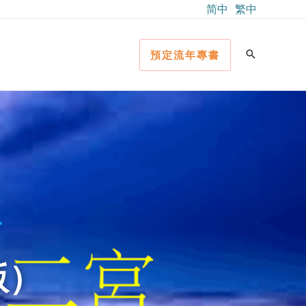
简中
繁中
預定流年專書
版）