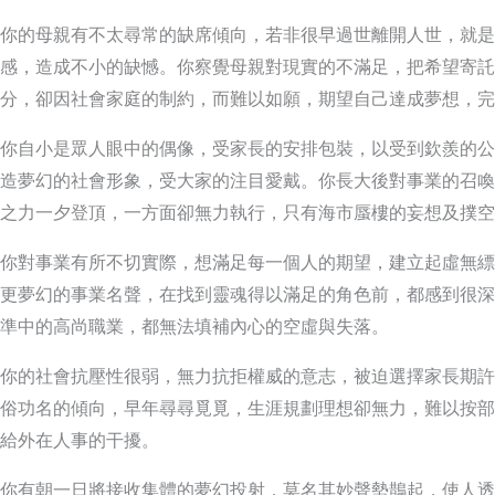
你的母親有不太尋常的缺席傾向，若非很早過世離開人世，就是
感，造成不小的缺憾。你察覺母親對現實的不滿足，把希望寄託
分，卻因社會家庭的制約，而難以如願，期望自己達成夢想，完
你自小是眾人眼中的偶像，受家長的安排包裝，以受到欽羨的公
造夢幻的社會形象，受大家的注目愛戴。你長大後對事業的召喚
之力一夕登頂，一方面卻無力執行，只有海市蜃樓的妄想及撲空
你對事業有所不切實際，想滿足每一個人的期望，建立起虛無縹
更夢幻的事業名聲，在找到靈魂得以滿足的角色前，都感到很深
準中的高尚職業，都無法填補內心的空虛與失落。
你的社會抗壓性很弱，無力抗拒權威的意志，被迫選擇家長期許
俗功名的傾向，早年尋尋覓覓，生涯規劃理想卻無力，難以按部
給外在人事的干擾。
你有朝一日將接收集體的夢幻投射，莫名其妙聲勢鵲起，使人透