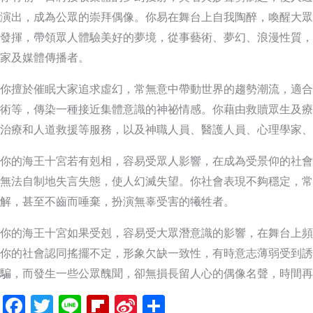
演出，成為公眾的崇拜偶像。你易在舞台上自我陶醉，喚醒大眾
發揮，帶領眾人體驗美好的夢境，從事藝術、夢幻、浪漫性質，
家及媒體傳播者。
你擅於催眠大家追求虛幻，常無意中帶動世界的趨勢潮流，適合
術等，傳染一種接近集體意識的神祕情感。你藉由救贖眾生及療
治療和人道救援等服務，以及神職人員、醫護人員、心理學家、
你的海王十宮若有剋相，容易受眾人影響，在成為受景仰的社會
無法自制地失言失態，使人幻滅失望。你社會表現不夠穩定，常
解，甚至不齒而唾棄，扮演無辜受害的犧牲者。
你的海王十宮如果受剋，容易受大眾潛意識的影響，在舞台上頻
你的社會認同搖擺不定，形象欠缺一致性，有時意志薄弱受到誘
騙，而發生一些公眾醜聞，卻無損長留人心的偶像名聲，時間再
Facebook
Twitter
Line
Flipboard
Sina
分