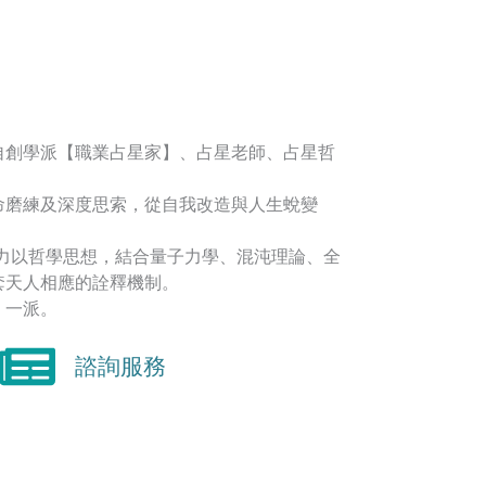
自創學派【職業占星家】、占星老師、占星哲
命磨練及深度思索，從自我改造與人生蛻變
著力以哲學思想，結合量子力學、混沌理論、全
套天人相應的詮釋機制。
】一派。
諮詢服務