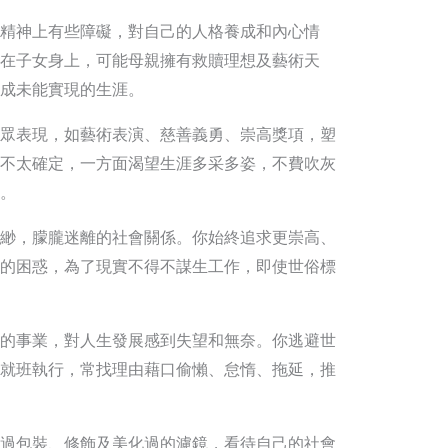
精神上有些障礙，對自己的人格養成和內心情
在子女身上，可能母親擁有救贖理想及藝術天
成未能實現的生涯。
眾表現，如藝術表演、慈善義勇、崇高獎項，塑
不太確定，一方面渴望生涯多采多姿，不費吹灰
。
緲，朦朧迷離的社會關係。你始終追求更崇高、
的困惑，為了現實不得不謀生工作，即使世俗標
的事業，對人生發展感到失望和無奈。你逃避世
就班執行，常找理由藉口偷懶、怠惰、拖延，推
過包裝、修飾及美化過的濾鏡，看待自己的社會