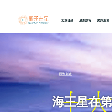
跳
至
主
文章目錄
最新課程
諮詢服務
要
內
容
回到列表
海王星在第