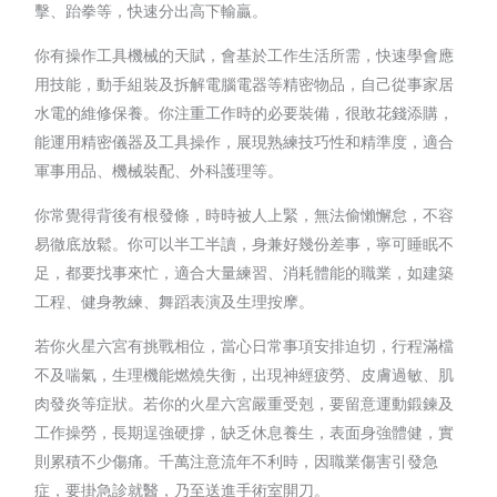
擊、跆拳等，快速分出高下輸贏。
你有操作工具機械的天賦，會基於工作生活所需，快速學會應
用技能，動手組裝及拆解電腦電器等精密物品，自己從事家居
水電的維修保養。你注重工作時的必要裝備，很敢花錢添購，
能運用精密儀器及工具操作，展現熟練技巧性和精準度，適合
軍事用品、機械裝配、外科護理等。
你常覺得背後有根發條，時時被人上緊，無法偷懶懈怠，不容
易徹底放鬆。你可以半工半讀，身兼好幾份差事，寧可睡眠不
足，都要找事來忙，適合大量練習、消耗體能的職業，如建築
工程、健身教練、舞蹈表演及生理按摩。
若你火星六宮有挑戰相位，當心日常事項安排迫切，行程滿檔
不及喘氣，生理機能燃燒失衡，出現神經疲勞、皮膚過敏、肌
肉發炎等症狀。若你的火星六宮嚴重受剋，要留意運動鍛鍊及
工作操勞，長期逞強硬撐，缺乏休息養生，表面身強體健，實
則累積不少傷痛。千萬注意流年不利時，因職業傷害引發急
症，要掛急診就醫，乃至送進手術室開刀。