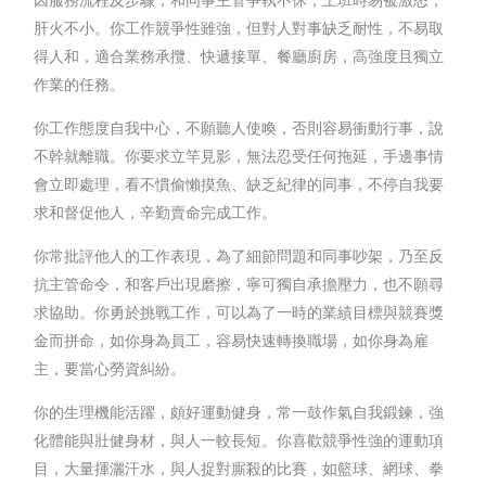
肝火不小。你工作競爭性雖強，但對人對事缺乏耐性，不易取
得人和，適合業務承攬、快遞接單、餐廳廚房，高強度且獨立
作業的任務。
你工作態度自我中心，不願聽人使喚，否則容易衝動行事，說
不幹就離職。你要求立竿見影，無法忍受任何拖延，手邊事情
會立即處理，看不慣偷懶摸魚、缺乏紀律的同事，不停自我要
求和督促他人，辛勤賣命完成工作。
你常批評他人的工作表現，為了細節問題和同事吵架，乃至反
抗主管命令，和客戶出現磨擦，寧可獨自承擔壓力，也不願尋
求協助。你勇於挑戰工作，可以為了一時的業績目標與競賽獎
金而拼命，如你身為員工，容易快速轉換職場，如你身為雇
主，要當心勞資糾紛。
你的生理機能活躍，頗好運動健身，常一鼓作氣自我鍛鍊，強
化體能與壯健身材，與人一較長短。你喜歡競爭性強的運動項
目，大量揮灑汗水，與人捉對廝殺的比賽，如籃球、網球、拳