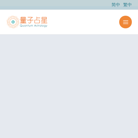
跳
简中
繁中
至
主
要
內
容