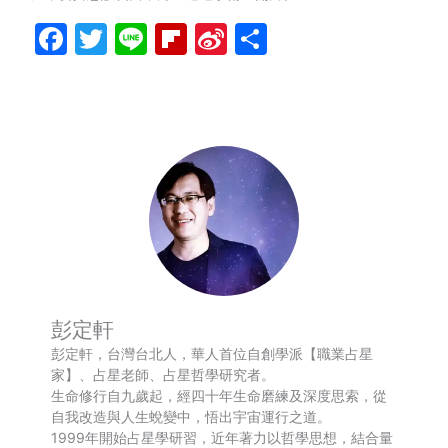
Facebook
Twitter
Line
Flipboard
Sina
分
Weibo
享
彭定軒
彭定軒，台灣台北人，華人首位自創學派【職業占星
家】、占星老師、占星哲學研究者。
生命修行自九歲起，經四十年生命磨練及深度思索，從
自我改造與人生蛻變中，悟出宇宙運行之道。
1999年開始占星學研習，近年著力以哲學思想，結合量