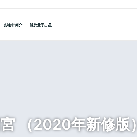
彭定軒簡介
關於量子占星
宮 （2020年新修版