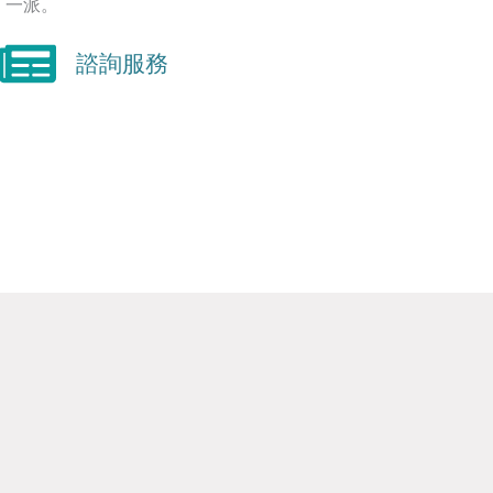
】一派。
諮詢服務