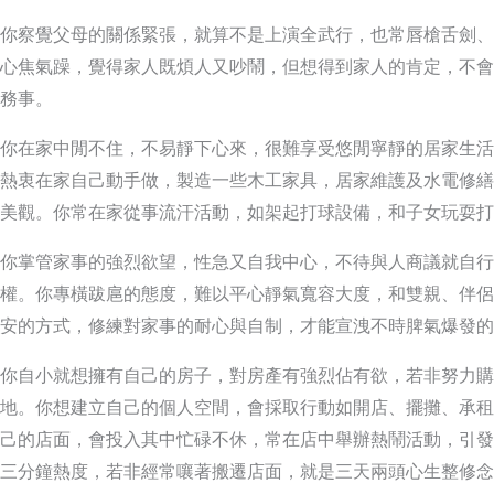
你察覺父母的關係緊張，就算不是上演全武行，也常唇槍舌劍、
心焦氣躁，覺得家人既煩人又吵鬧，但想得到家人的肯定，不會
務事。
你在家中閒不住，不易靜下心來，很難享受悠閒寧靜的居家生活
熱衷在家自己動手做，製造一些木工家具，居家維護及水電修繕
美觀。你常在家從事流汗活動，如架起打球設備，和子女玩耍打
你掌管家事的強烈欲望，性急又自我中心，不待與人商議就自行
權。你專橫跋扈的態度，難以平心靜氣寬容大度，和雙親、伴侶
安的方式，修練對家事的耐心與自制，才能宣洩不時脾氣爆發的
你自小就想擁有自己的房子，對房產有強烈佔有欲，若非努力購
地。你想建立自己的個人空間，會採取行動如開店、擺攤、承租
己的店面，會投入其中忙碌不休，常在店中舉辦熱鬧活動，引發
三分鐘熱度，若非經常嚷著搬遷店面，就是三天兩頭心生整修念