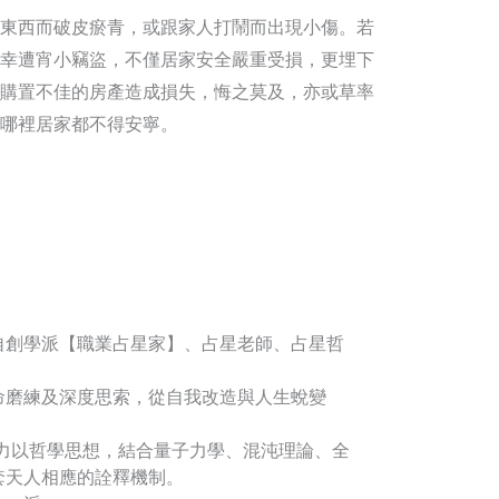
東西而破皮瘀青，或跟家人打鬧而出現小傷。若
幸遭宵小竊盜，不僅居家安全嚴重受損，更埋下
購置不佳的房產造成損失，悔之莫及，亦或草率
哪裡居家都不得安寧。
自創學派【職業占星家】、占星老師、占星哲
命磨練及深度思索，從自我改造與人生蛻變
著力以哲學思想，結合量子力學、混沌理論、全
套天人相應的詮釋機制。