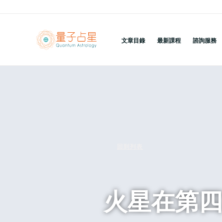
跳
至
主
文章目錄
最新課程
諮詢服務
要
內
容
回到列表
火星在第四