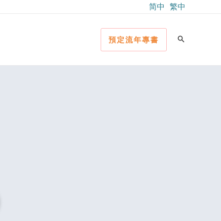
简中
繁中
預定流年專書
）