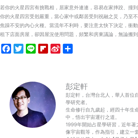
若你的火星四宮有挑戰相，居家意外連連，容易在家摔跤、撞到
你的火星四宮受剋嚴重，當心家中或鄰居受到祝融之災，乃至不
焦躁不安的內心火種。當流年不利時，要注意太快下決定，衝動
租下店面房屋，卻因屋況使用問題，頻繁和房東議論，無論搬到
Facebook
Twitter
Line
Flipboard
Sina
分
Weibo
享
彭定軒
彭定軒，台灣台北人，華人首位
學研究者。
生命修行自九歲起，經四十年生
中，悟出宇宙運行之道。
1999年開始占星學研習，近年
像宇宙觀等，作為指引，建立一