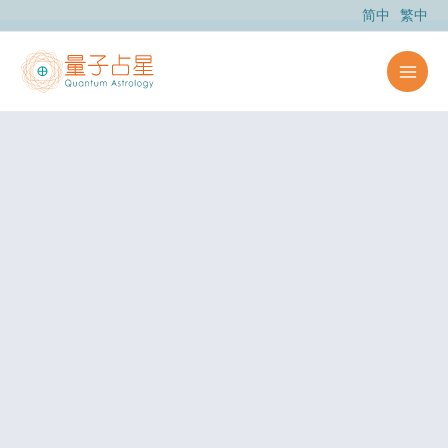
跳
简中
繁中
至
主
要
內
容