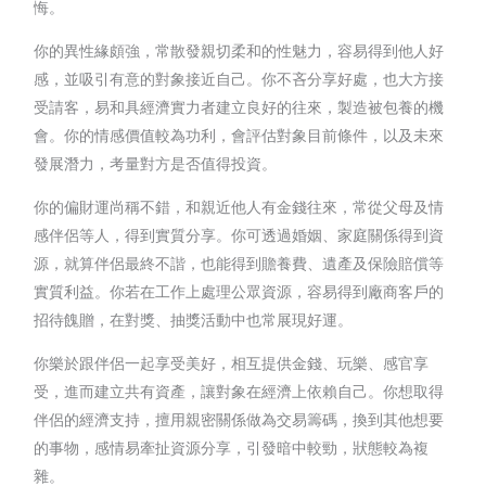
悔。
你的異性緣頗強，常散發親切柔和的性魅力，容易得到他人好
感，並吸引有意的對象接近自己。你不吝分享好處，也大方接
受請客，易和具經濟實力者建立良好的往來，製造被包養的機
會。你的情感價值較為功利，會評估對象目前條件，以及未來
發展潛力，考量對方是否值得投資。
你的偏財運尚稱不錯，和親近他人有金錢往來，常從父母及情
感伴侶等人，得到實質分享。你可透過婚姻、家庭關係得到資
源，就算伴侶最終不諧，也能得到贍養費、遺產及保險賠償等
實質利益。你若在工作上處理公眾資源，容易得到廠商客戶的
招待餽贈，在對獎、抽獎活動中也常展現好運。
你樂於跟伴侶一起享受美好，相互提供金錢、玩樂、感官享
受，進而建立共有資產，讓對象在經濟上依賴自己。你想取得
伴侶的經濟支持，擅用親密關係做為交易籌碼，換到其他想要
的事物，感情易牽扯資源分享，引發暗中較勁，狀態較為複
雜。