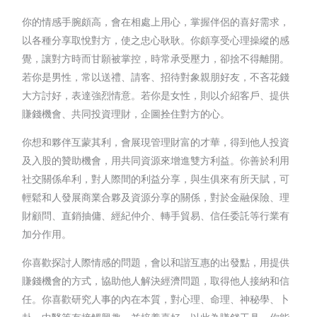
你的情感手腕頗高，會在相處上用心，掌握伴侶的喜好需求，
以各種分享取悅對方，使之忠心耿耿。你頗享受心理操縱的感
覺，讓對方時而甘願被掌控，時常承受壓力，卻捨不得離開。
若你是男性，常以送禮、請客、招待對象親朋好友，不吝花錢
大方討好，表達強烈情意。若你是女性，則以介紹客戶、提供
賺錢機會、共同投資理財，企圖拴住對方的心。
你想和夥伴互蒙其利，會展現管理財富的才華，得到他人投資
及入股的贊助機會，用共同資源來增進雙方利益。你善於利用
社交關係牟利，對人際間的利益分享，與生俱來有所天賦，可
輕鬆和人發展商業合夥及資源分享的關係，對於金融保險、理
財顧問、直銷抽傭、經紀仲介、轉手貿易、信任委託等行業有
加分作用。
你喜歡探討人際情感的問題，會以和諧互惠的出發點，用提供
賺錢機會的方式，協助他人解決經濟問題，取得他人接納和信
任。你喜歡研究人事的內在本質，對心理、命理、神秘學、卜