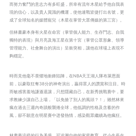
而努力奮鬥的意志力有多旺盛，所幸有流年木星給予他自我表
現的信心，以及貴人賞識的機運，使他連戰皆捷打出名號，更
成了全球知名的媒體寵兒（木星在掌管大眾傳媒的第三宮）。
但林書豪本身有火星在命宮（掌管個人能力、生存鬥志、自我
獨特的表現）與月亮及海王星在第十宮（掌管公眾形象、領導
管理能力、社會舞台的演出）呈衝突相，讓他在球場上表現不
夠穩定。
時而見他毫不畏懼地衝鋒陷陣，在
NBA天王湖人隊布萊恩面
前，以豪取狂奪38分的神奇演出，贏得眾人的讚賞和注目。時
而敏感害羞地謙遜退讓，只想隱藏自己，在新秀挑戰賽中，要
求教練少讓自己上場，「以免搶了別人的風頭？！」雖然林來
瘋在過去三週內奇蹟般襲捲全球，他低調的性格及含蓄的作
風，卻不願意在明星賽中迸發熱情，感染觀眾繼續為他瘋狂。
林書豪這樣的行為矛盾，可追溯自他的家庭教育，從小生長在