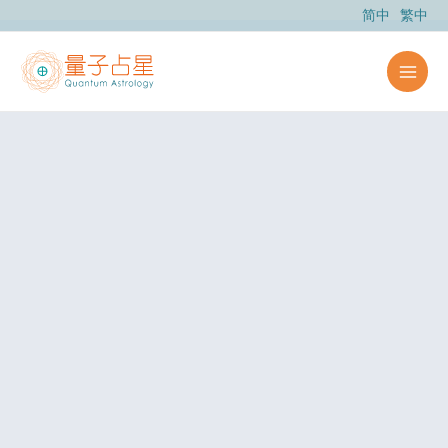
跳
简中
繁中
至
主
要
內
容