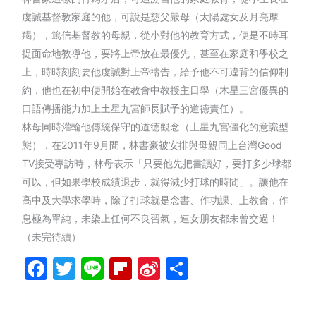
虔誠基督教家庭的他，可說是慈父嚴母（太陽處女及月亮摩
羯），篤信基督教的母親，從小對他的教育方式，便是不時耳
提面命地教導他，要將上帝放在最優先，甚至在家庭和學校之
上，時時刻刻要他虔誠對上帝禱告，給予他不可違背的信仰制
約，他也在初中便開始在教會中教授主日學（木星三宮優異的
口語傳播能力加上土星九宮師長賦予的道德責任）。
林母同時灌輸他傳統保守的道德觀念（土星九宮僵化的意識型
態），在
2011年9月間，林書豪被安排與母親同上台灣Good
TV接受專訪時，林母表示「只要他先把書讀好，要打多少球都
可以，但如果學校成績退步，就得減少打球的時間」。讓他在
高中及大學求學時，除了打球就是念書、作功課、上教會，作
息極為單純，未染上任何不良習氣，連女朋友都未曾交過！
（未完待續）
Facebook
Twitter
Line
Flipboard
Sina
分
Weibo
享