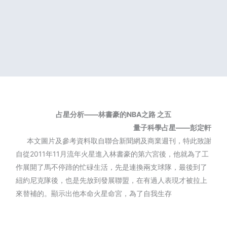
占星分析——林書豪的NBA之路
之五
量子科學占星——彭定軒
本文圖片及參考資料取自聯合新聞網及商業週刊，特此致謝
自從
2011年11月流年火星進入林書豪的第六宮後，他就為了工
作展開了馬不停蹄的忙碌生活，先是連換兩支球隊，最後到了
紐約尼克隊後，也是先放到發展聯盟，在有過人表現才被拉上
來替補的。顯示出他本命火星命宮，為了自我生存