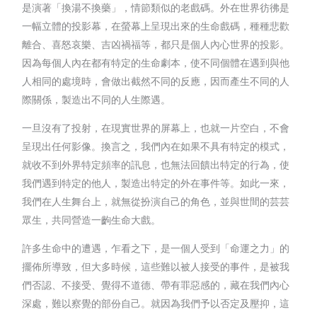
是演著「換湯不換藥」，情節類似的老戲碼。外在世界彷彿是
一幅立體的投影幕，在螢幕上呈現出來的生命戲碼，種種悲歡
離合、喜怒哀樂、吉凶禍福等，都只是個人內心世界的投影。
因為每個人內在都有特定的生命劇本，使不同個體在遇到與他
人相同的處境時，會做出截然不同的反應，因而產生不同的人
際關係，製造出不同的人生際遇。
一旦沒有了投射，在現實世界的屏幕上，也就一片空白，不會
呈現出任何影像。換言之，我們內在如果不具有特定的模式，
就收不到外界特定頻率的訊息，也無法回饋出特定的行為，使
我們遇到特定的他人，製造出特定的外在事件等。如此一來，
我們在人生舞台上，就無從扮演自己的角色，並與世間的芸芸
眾生，共同營造一齣生命大戲。
許多生命中的遭遇，乍看之下，是一個人受到「命運之力」的
擺佈所導致，但大多時候，這些難以被人接受的事件，是被我
們否認、不接受、覺得不道德、帶有罪惡感的，藏在我們內心
深處，難以察覺的部份自己。就因為我們予以否定及壓抑，這