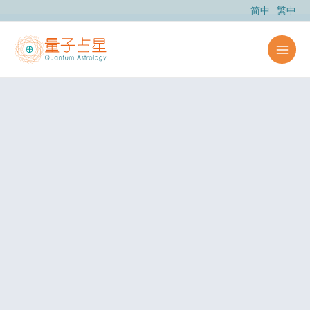
跳
简中
繁中
至
主
要
內
容