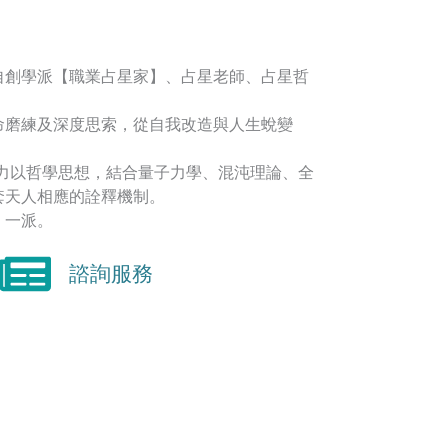
自創學派【職業占星家】、占星老師、占星哲
命磨練及深度思索，從自我改造與人生蛻變
著力以哲學思想，結合量子力學、混沌理論、全
套天人相應的詮釋機制。
】一派。
諮詢服務