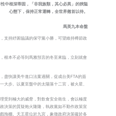
本性中根深蒂固，「非我族類，其心必異」的狹隘
心態下，保持正常運轉，全世界翹首以待。
馬英九本命盤
，支持紓困協議的保守黨小勝，可望維持樽節政
，根本不必等到馬雅預言的冬至來臨，立刻就會
，盡快讓美牛進口法案過關，促成台美
FTA的簽
一大步。以夏至盤中的太陽落十二宮，被火星、
理受到極大的威脅，對飲食安全衛生，會以極度
政決策的質疑炮火隆隆，執政黨如不勤作政策宣
戲拖棚。天王星位於九宮，象徵政府決策礙於各