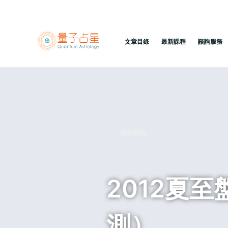
跳
至
主
文章目錄
最新課程
諮詢服務
要
內
容
回到列表
2012夏
測）