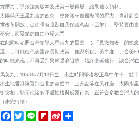
方壓力，導致法案版本及政策一變再變，結果難以預料。
太陽與天王星九宮的衝突，更象徵來自國際間的壓力，會針對台
求改革開放，促使帶有強烈自我保護意識（巨蟹），堅持要由自
不安，而緊鎖的自由市場大門。
在此同時參照台灣領導人馬英九的星盤，以「見微知著」的觀念
運」，可能就代表國家長期政策，如證所稅、美牛進口、台美
F
的時機來臨，不再受到民粹聲浪阻撓，始終窒礙難行，讓台灣在
馬英九，
1950年7月13日生，出生時間筆者校正為中午十二
出生地香港換置到台北的命盤中，上升點落在天秤座，太陽水星
衝突相，顯示他諸多矛盾性格與反覆行為，正符合多數台灣人的
（未完待續）
Facebook
Twitter
Line
Flipboard
Sina
分
Weibo
享