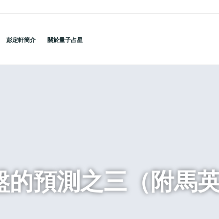
彭定軒簡介
關於量子占星
至盤的預測之三（附馬