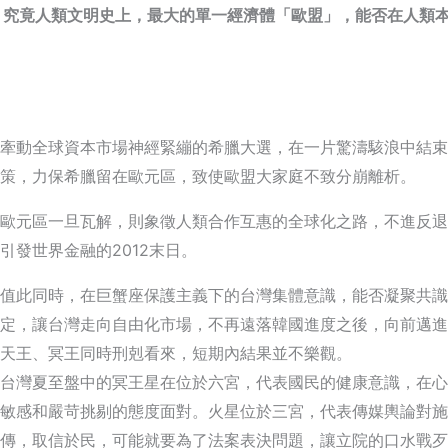
究竟人類文明史上，最大的單一經濟體「歐盟」，能否在人類
牽動全球資本市場神經緊繃的希臘大選，在一片驚濤駭浪中結束
策，力保希臘留在歐元區，致使歐盟大家庭不致分崩離析。
歐元區一旦瓦解，則象徵人類合作互惠的全球化之路，不進反退
引發世界金融的
2012末日。
值此同時，在巨蟹座保護主義下的台灣集體意識，能否凝聚共識
定，讓台灣走向自由化市場，不再遠落韓國進度之後，向前邁進
天王、冥王同時刑剋看來，短期內結果並不樂觀。
台灣夏至盤中的冥王星在位於六宮，代表國民的健康意識，在心
敏感和嚴苛挑剔的態度面對。火星位於三宮，代表傳媒輿論對施
傳，取信於民，可能就要為了法案表決問題，讓立院的口水戰歹