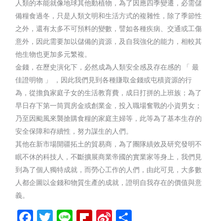
人類的本能就像地球其他動植物，為了因應四季變遷，必需儲
備糧食過冬，只是人類文明和生活方式的複雜性，除了季節性
之外，還有太多不可預料的變數，譬如各種疾病、交通或工傷
意外，因此需要加以儲備的資源，及自我強化的能力，相較其
他生物也更加多元繁複。
金錢，在歷史演化下，必然成為人類安全感及存在感的 「 最
佳證明物 」 ，因此我們見到各種賺取金錢或屯積資源的行
為，從擔負家庭子女的生活教育費，成日打拼的上班族；為了
早日存下第一筒買房金或創業金，投入職場奮戰的小資男女；
乃至因颱風來襲搶購食糧的家庭主婦等，此等為了基本生存的
安全保障和存續性，努力謀生的人們。
其他在新市場開疆拓土的貿易商，為了團隊績效及研究發明不
眠不休的科技人，不斷擴展商業帝國的實業家等身上，我們見
到為了個人獨特成就，而勞心工作的人們，由此可見，大多數
人都企圖以金錢和物質生產的成就，證明自我存在的價值與意
義。
Facebook
Twitter
Line
Flipboard
Sina
分