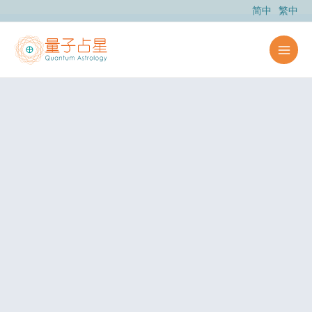
跳
简中
繁中
至
主
要
內
容