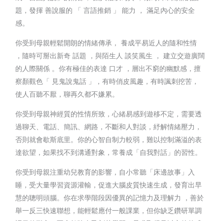
題，發揮 善說服的 「 言語推銷 」 能力 ， 滿足內心的安全
感。
你受到母親輕鬆開朗的情緒傳承， 養成平易近人的隨和性情
，隨時可掰出新奇 話題 ，與陌生人 談笑風生 ， 建立交遊廣闊
的人際關係 。你有極佳的表達 口才 ，層出不窮的幽默感，擅
察顏觀色「 見鬼說鬼話 」，有時俏皮風趣，有時諷刺挖苦，
使人百聽不厭，聊再久都不嫌累。
你受到母親神經質的性情所致，心緒易感到遊移不定，需要透
過聊天、電話、簡訊、網路，不斷和人對談，紓解情緒壓力，
否則就會歇斯底里。你的心智自制力較弱，難以控制滿溢的表
達欲望，如果找不到溝通對象，常養成「自我對話」的習性。
你受到母親注重幼兒教育的影響，自小常聽「床邊故事」入
睡，受大量學習資源灌輸，促進大腦皮質快速生成，發育出早
慧的聰明頭腦。你在求學階段因優異的記憶力及理解力 ，善於
舉一反三快速聯想，能輕鬆應付一般課業，但你缺乏鑽研單調