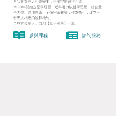
自我改造與人生蛻變中，悟出宇宙運行之道。
1999年開始占星學研習，近年著力以哲學思想，結合量
子力學、混沌理論、全像宇宙觀等，作為指引，建立一
套天人相應的詮釋機制。
全球首位華人，自創【量子占星】一派。
參與課程
諮詢服務