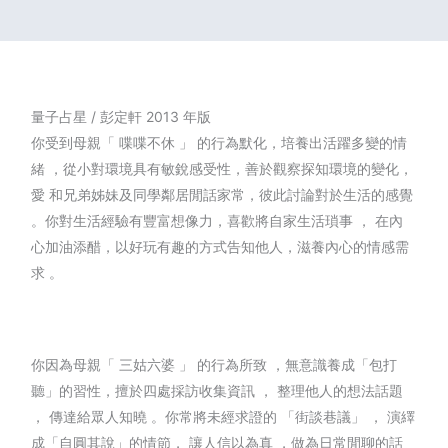
量子占星 / 彭定軒 2013 年版
你受到母親「 喋喋不休 」 的行為默化，培養出活躍多變的情
緒 ，從小對環境具有敏銳感受性，善於觀察探知環境的變化，
愛 和兄弟姊妹及同學鄰居閒話家常，彼此討論對於生活的感覺
。你對生活經驗有豐富想像力，喜歡將自家生活瑣事 ， 在內
心加油添醋，以好玩有趣的方式告知他人，滋養內心的情感需
求 。
你因為母親「 三姑六婆 」 的行為所致 ，無意識養成「包打
聽」的習性，擅於四處採訪收集資訊 ， 整理他人的想法話題
， 傳達給眾人知曉 。你常將未經求證的 「街談巷議」 ， 演繹
成「自圓其說」的情節， 讓人信以為真 ，做為日常閒聊的話