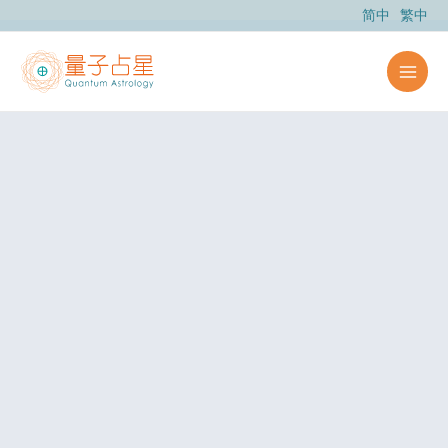
跳
简中
繁中
至
主
要
內
容