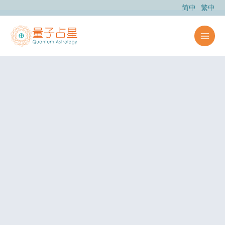
跳
简中
繁中
至
主
要
內
容