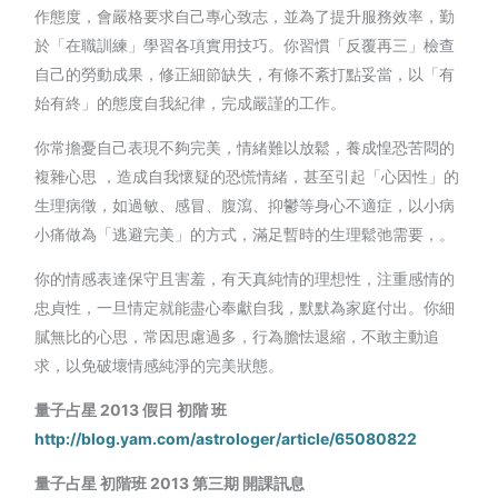
作態度，會嚴格要求自己專心致志，並為了提升服務效率，勤
於「在職訓練」學習各項實用技巧。你習慣「反覆再三」檢查
自己的勞動成果，修正細節缺失，有條不紊打點妥當，以「有
始有終」的態度自我紀律，完成嚴謹的工作。
你常擔憂自己表現不夠完美，情緒難以放鬆，養成惶恐苦悶的
複雜心思 ，造成自我懷疑的恐慌情緒，甚至引起「心因性」的
生理病徵，如過敏、感冒、腹瀉、抑鬱等身心不適症，以小病
小痛做為「逃避完美」的方式，滿足暫時的生理鬆弛需要，。
你的情感表達保守且害羞，有天真純情的理想性，注重感情的
忠貞性，一旦情定就能盡心奉獻自我，默默為家庭付出。你細
膩無比的心思，常因思慮過多，行為膽怯退縮，不敢主動追
求，以免破壞情感純淨的完美狀態。
量子占星 2013
假日
初階
班
http://blog.yam.com/astrologer/article/65080822
量子占星
初階班
2013
第三期
開課訊息