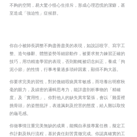
不夠的空間，易大驚小怪心生排斥，形成心理恐慌的潔癖，甚
至造成「強迫性」症候群。
你自小被師長調整不夠盡善盡美的表現，如說話咬字、寫字工
整、造句修辭、體態姿勢等細節動作，被要求努力鍊習正確的
技巧，用功精進學習的表現，否則動輒被叨念糾正，養成「拘
泥小節」的性情，行事考量過多瑣碎因素，顯得不夠大器。
你要求完美的習性，對於微細瑕疵異常敏感，而培養出明察秋
毫的眼力，及縝密的邏輯思考力，能詳盡剖析事物的「精確
度」及「實用性」。你對他人的缺失異常緊張，會以「雞蛋裡
挑骨頭」的姿態批評，表達諷刺及挖苦的態度，給人難以取悅
的龜毛感。
你做事情注重完美無缺的成果，能獨自承接專案任務，擬定工
作計劃及執行流程，基於責任刻苦貫徹完成。你認真確實的工