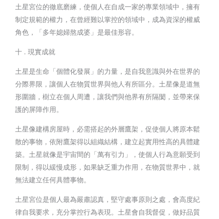
土星宮位的徹底磨練，使個人在自成一家的專業領域中，擁有
制定規範的權力，在曾經難以掌控的領域中，成為資深的權威
角色，「多年媳婦熬成婆」是最佳形容。
十 . 現實成就
土星是生命「個體化發展」的力量，是自我意識與外在世界的
分際界限，讓個人在物質世界與他人有所區分。土星像是道無
形圍牆，樹立在個人周遭，讓我們與他界有所隔閡，並帶來保
護的屏障作用。
土星像建構房屋時，必需搭起的外層鷹架，促使個人將原本鬆
散的事物，依附鷹架得以組織結構，建立起實用性高的具體建
築。土星就像是宇宙間的「萬有引力」，使個人行為意願受到
限制，得以緩慢成形，如果缺乏重力作用，在物質世界中，就
無法建立任何具體事物。
土星宮位是個人最為嚴肅認真，堅守處事原則之處，會高度紀
律自我要求，充分掌控行為表現。土星會自我督促，做好品質