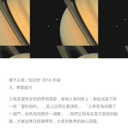
量子占星／彭定軒 2013 年版
九 . 專業能力
土星是靈性安排的學習課題，每個人來到世上，都必須簽下的
一份「靈性契約」 ，其上註明主要課程 。 「上帝若為你關了
一扇門，必然為你開另一扇窗」 ，我們正因為在某方面受到阻
礙，才被迫專注聆聽學習，土星所教導的核心課題。