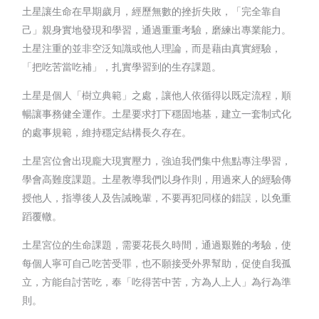
土星讓生命在早期歲月，經歷無數的挫折失敗，「完全靠自
己」親身實地發現和學習，通過重重考驗，磨練出專業能力。
土星注重的並非空泛知識或他人理論，而是藉由真實經驗，
「把吃苦當吃補」，扎實學習到的生存課題。
土星是個人「樹立典範」之處，讓他人依循得以既定流程，順
暢讓事務健全運作。土星要求打下穩固地基，建立一套制式化
的處事規範，維持穩定結構長久存在。
土星宮位會出現龐大現實壓力，強迫我們集中焦點專注學習，
學會高難度課題。土星教導我們以身作則，用過來人的經驗傳
授他人，指導後人及告誡晚輩，不要再犯同樣的錯誤，以免重
蹈覆轍。
土星宮位的生命課題，需要花長久時間，通過艱難的考驗，使
每個人寧可自己吃苦受罪，也不願接受外界幫助，促使自我孤
立，方能自討苦吃，奉「吃得苦中苦，方為人上人」為行為準
則。