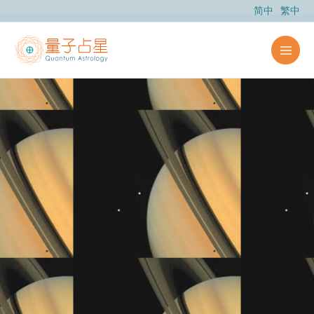
跳
简中
繁中
至
主
要
內
容