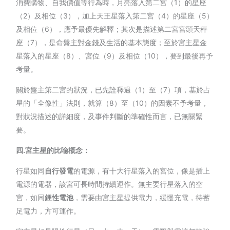
消費購物、自我價值等行為時，月亮落入第二宮（1）的星座
（2）及相位（3），加上天王星落入第二宮（4）的星座（5）
及相位（6），應予最優先解釋；其次是描述第二宮宮頭天秤
座（7），是命盤主對金錢及生活的基本態度；至於宮主星金
星落入的星座（8）、宮位（9）及相位（10），要到最後再予
考量。
關於盤主第二宮的狀況，已先詮釋過（1）至（7）項，基於占
星的「全像性」法則，就算（8）至（10）的因素不予考量，
對狀況描述的詳細度，及事件判斷的準確性而言，已無關緊
要。
四
.
宮主星的比喻概念：
行星如同
自行發電
的電源，有十大行星落入的宮位，像是插上
電源的電器，該宮可長時間持續運作。無主要行星落入的空
宮，如同
鋰性電池
，需要由宮主星提供電力，緩慢充電，待蓄
足電力，方可運作。