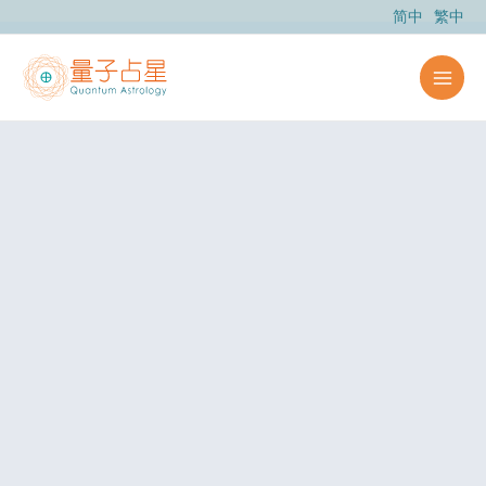
跳
简中
繁中
至
主
要
內
容