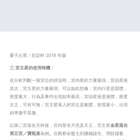
量子占星／彭定軒 2018 年版
三.宮主星的使用時機：
在分析判斷一個宮位的狀況時，宮內星的力量最強，宮頭星座
其次，宮主星的力量最弱。可以如此想像：宮內行星是固體，
密度最大，行為及事件出現頻率最高；宮頭星座是液體，密度
次之，可有可無；宮主星落入的宮位是氣體，密度最小，出現
頻率微乎其微。
以第二宮落在天秤座，宮內星有月亮及天王，宮主星
金星落在
第五宮／寶瓶座
為例
。
在觀察命盤主的賺錢謀生、理財儲蓄、