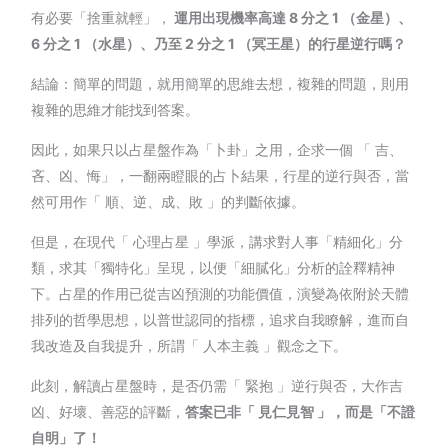
有必要「捨重就輕」，
運用出現機率高達
8
分之
1
（金星）、
6
分之
1
（水星）、乃至
2
分之
1
（冥王星）的行星逆行嗎？
結論：簡單的問題，就用簡單的思維去想，複雜的問題，則用
複雜的思維才能找到答案。
因此，如果只以占星盤作為「卜卦」之用，企求一個 「 吉、
吝、凶、悔」，一翻兩瞪眼的占卜結果，行星的逆行與否，當
然可用作「 順、逆、成、敗 」的判斷依據。
但是，在現代「 心理占星 」學派，講求對人事「精細化」分
類，求其「獨特化」呈現，以便「細膩化」分析的詮釋精神
下。占星的作用已從吉凶預測的功能價值，演變為依附於天體
排列的哲學思想，以普世認同的指標，追求自我瞭解，進而自
我改造及自我提升，所謂「 人本主義 」觀念之下。
此刻，解讀占星盤時，是否仍需「 緊抱 」逆行與否，大作吉
凶、好壞、善惡的評斷，
答案已非「 見仁見智 」，而是「不證
自明」了！