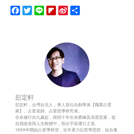
Facebook
Twitter
Line
Flipboard
Sina
分
Weibo
享
彭定軒
彭定軒，台灣台北人，華人首位自創學派【職業占星
家】、占星老師、占星哲學研究者。
生命修行自九歲起，經四十年生命磨練及深度思索，從
自我改造與人生蛻變中，悟出宇宙運行之道。
1999年開始占星學研習，近年著力以哲學思想，結合量