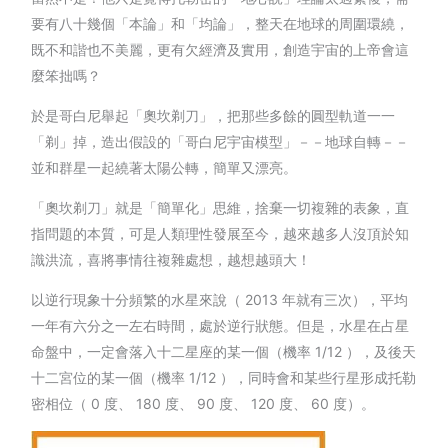
要有八十幾個「本論」和「均論」，整天在地球的周圍環繞，
既不和諧也不美麗，更有欠經濟及實用，創造宇宙的上帝會這
麼笨拙嗎？
於是哥白尼舉起「奧坎剃刀」，把那些多餘的圓型軌道一一
「剃」掉，造出假設的「哥白尼宇宙模型」－－地球自轉－－
並和群星一起繞著太陽公轉，簡單又漂亮。
「奧坎剃刀」就是「簡單化」思維，捨棄一切複雜的表象，直
指問題的本質，可是人類理性發展至今，越來越多人沒頂於知
識洪流，喜將事情往複雜處想，越想越頭大！
以逆行現象十分頻繁的水星來說（ 2013 年就有三次），平均
一年有六分之一左右時間，處於逆行狀態。但是，水星在占星
命盤中，一定會落入十二星座的某一個（機率 1/12 ），及後天
十二宮位的某一個（機率 1/12 ），同時會和某些行星形成托勒
密相位（ 0 度、 180 度、 90 度、 120 度、 60 度）。