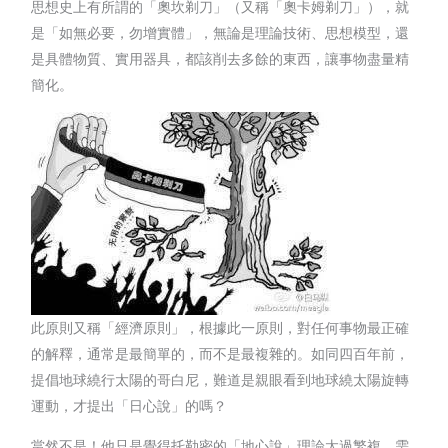
思想史上有所謂的「奧坎剃刀」（又稱「奧卡姆剃刀」），就
是「如無必要，勿增實體」，無論是理論技術、思想模型，還
是具體物質、實用器具，都該削去多餘的東西，讓事物盡量精
簡化。
此原則又稱「經濟原則」，根據此一原則，對任何事物最正確
的解釋，通常是最簡單的，而不是最複雜的。如同四百年前，
提倡地球繞行太陽的哥白尼，難道是親眼看到地球繞太陽旋轉
運動，才提出「日心說」的嗎？
當然不是！他只是覺得托勒密的「地心說」理論太過繁複，需