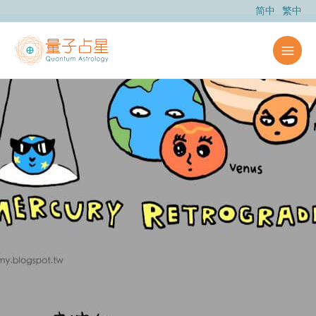
跳
简中
繁中
至
主
要
內
容