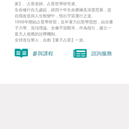
家】、占星老師、占星哲學研究者。
生命修行自九歲起，經四十年生命磨練及深度思索，從
自我改造與人生蛻變中，悟出宇宙運行之道。
1999年開始占星學研習，近年著力以哲學思想，結合量
子力學、混沌理論、全像宇宙觀等，作為指引，建立一
套天人相應的詮釋機制。
全球首位華人，自創【量子占星】一派。
參與課程
諮詢服務