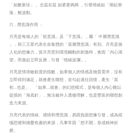
「如數家珍」， 念茲在茲 如婆婆媽媽 ，引發情緒如「潮起潮
落」般波動。
六 . 潛意識作用 ：
月亮是每個人的「前意識」及「下意識」，屬「 中層潛意識
」，與三王星代表生命集體的「底層潛意識」有別。月亮是個
人化的想像力，當月亮受到環境觸動的刺激時，會因「內心渴
望」而激起立即反應，引發「情緒波瀾」。
月亮是情境敏銳度的指數，如果個人的情感及物質需求，沒有
立即得到滿足，就會產生聯想，並勾起過往回憶，產生「當
初…也是」、「如果…就會」的幻想模式，是每個人內心難以
捉摸的「海底針」，無法被外人透徹理解，也是豐富的聯想創
造力來源。
月亮代表的情緒、感情和潛意識，易因負面想像引發，成為煩
惱恐懼和擔憂焦慮的來源，凡事常因「想不開」形成精神折
磨。