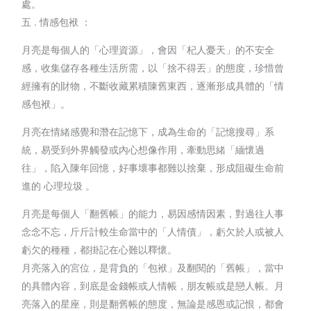
處。
五 . 情感包袱 ：
月亮是每個人的「心理資源」，會因「杞人憂天」的不安全
感，收集儲存各種生活所需，以「捨不得丟」的態度，珍惜曾
經擁有的財物，不斷收藏累積陳舊東西，逐漸形成具體的「情
感包袱」。
月亮在情緒感覺和潛在記憶下，成為生命的「記憶搜尋」系
統，易受到外界觸發或內心想像作用，牽動思緒「緬懷過
往」，陷入陳年回憶，好事壞事都難以捨棄，形成阻礙生命前
進的 心理垃圾 。
月亮是每個人「翻舊帳」的能力，易因感情因素，對過往人事
念念不忘，斤斤計較生命當中的「人情債」，虧欠於人或被人
虧欠的種種，都掛記在心難以釋懷。
月亮落入的宮位，是背負的「包袱」及翻閱的「舊帳」，當中
的具體內容，到底是金錢帳或人情帳，朋友帳或是戀人帳。月
亮落入的星座，則是翻舊帳的態度，無論是感恩或記恨，都會