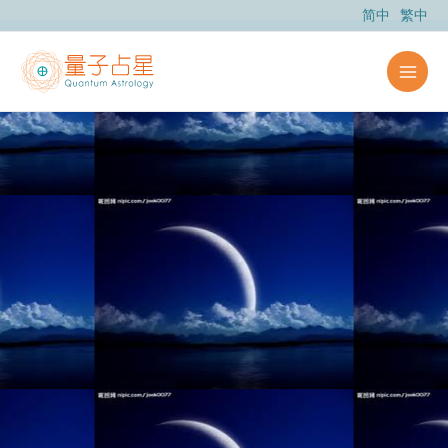
跳
简中
繁中
至
主
要
內
容