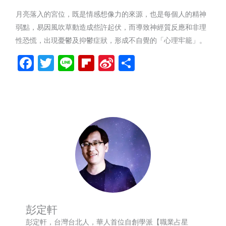
月亮落入的宮位，既是情感想像力的來源，也是每個人的精神
弱點，易因風吹草動造成些許起伏，而導致神經質反應和非理
性恐慌，出現憂鬱及抑鬱症狀，形成不自覺的「心理牢籠」。
Facebook
Twitter
Line
Flipboard
Sina
分
Weibo
享
彭定軒
彭定軒，台灣台北人，華人首位自創學派【職業占星