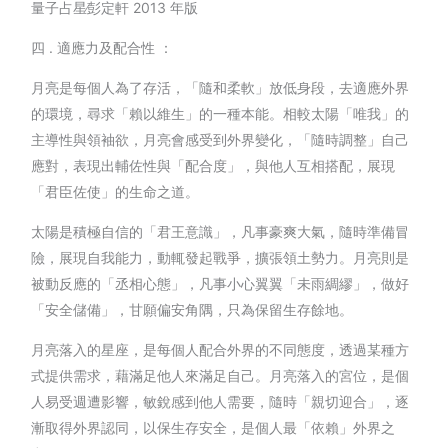
量子占星∕彭定軒 2013 年版
四 . 適應力及配合性 ：
月亮是每個人為了存活，「隨和柔軟」放低身段，去適應外界
的環境，尋求「賴以維生」的一種本能。相較太陽「唯我」的
主導性與領袖欲，月亮會感受到外界變化，「隨時調整」自己
應對，表現出輔佐性與「配合度」，與他人互相搭配，展現
「君臣佐使」的生命之道。
太陽是積極自信的「君王意識」，凡事豪爽大氣，隨時準備冒
險，展現自我能力，動輒發起戰爭，擴張領土勢力。月亮則是
被動反應的「丞相心態」，凡事小心翼翼「未雨綢繆」，做好
「安全儲備」，甘願偏安角隅，只為保留生存餘地。
月亮落入的星座，是每個人配合外界的不同態度，透過某種方
式提供需求，藉滿足他人來滿足自己。月亮落入的宮位，是個
人易受週遭影響，敏銳感到他人需要，隨時「親切迎合」，逐
漸取得外界認同，以保生存安全，是個人最「依賴」外界之