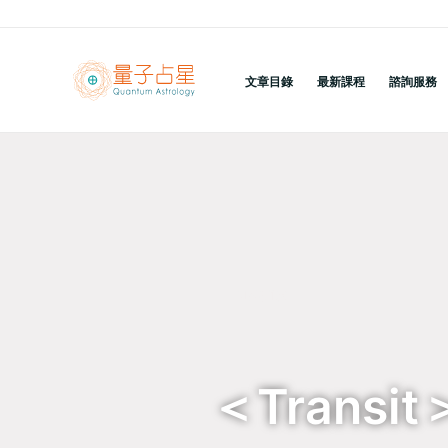
跳
至
主
文章目錄
最新課程
諮詢服務
要
內
容
回到列表
＜Trans