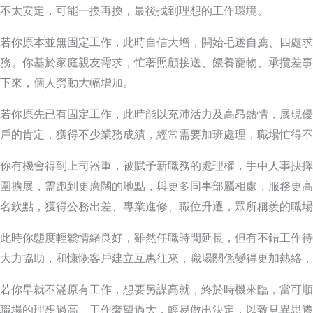
不太安定，可能一換再換，最後找到理想的工作環境。
若你原本並無固定工作，此時自信大增，開始毛遂自薦、四處求
務。你基於家庭親友需求，忙著照顧接送、餵養寵物、承攬差事
下來，個人勞動大幅增加。
若你原先已有固定工作，此時能以充沛活力及高昂熱情，展現優
戶的肯定，獲得不少業務成績，經常需要加班處理，職場忙得不
你有機會得到上司器重，被賦予新職務的處理權，手中人事抉擇
圍擴展，需跑到更廣闊的地點，與更多同事部屬相處，服務更高
名欽點，獲得公務出差、專業進修、職位升遷，眾所稱羨的職場
此時你態度輕鬆情緒良好，雖然任職時間延長，但有不錯工作待
大力協助，和慷慨客戶建立互惠往來，職場關係變得更加熱絡，
若你早就不滿原有工作，想要另謀高就，終於時機來臨，當可順
職場的理想過高、工作奢望過大，輕易做出決定，以致見異思遷