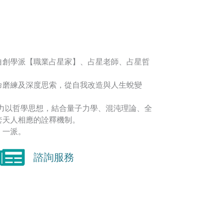
自創學派【職業占星家】、占星老師、占星哲
命磨練及深度思索，從自我改造與人生蛻變
著力以哲學思想，結合量子力學、混沌理論、全
套天人相應的詮釋機制。
】一派。
諮詢服務