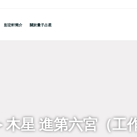
彭定軒簡介
關於量子占星
it＞木星 進第六宮（