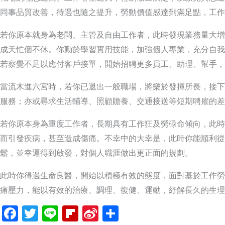
同事品質改善，待遇也隨之提升，勞動價值感達到滿足點，工作
若你原本就身為老闆、主管及自由工作者，此時發現業務量大增
成天忙個不休。你勤於學習實用技能，加強個人專業，充分自我
若察覺不足以應付客戶接單，開始招聘更多員工、助理、幫手，
當流木進六宮時，若你已退出一般職場，將樂於發揮所長，接下
服務；亦或尋求生活輔導、照顧贍養、交通接送等短期聘雇的差
若你原本身為重度工作者，長期具有工作狂及勞碌命傾向，此時
而引發疾病，甚至造成傷痛。不幸中的大幸是，此時你能順利從
鬆，並幸運得到啟發，對個人職涯做出更正面的規劃。
此時你得遇生命良醫，開始以積極有效的態度，面對基於工作勞
痛壓力，能以有效的治療、調理、復健、運動，紓解長久的生理
Facebook
Twitter
Line
Flipboard
Sina
分