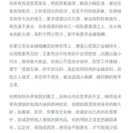
你若有投資股票基金，將因景氣循環，帳面大幅貶值，被迫住
進長期套房，之前借貸出的款項，也見不到回收跡象。你易碰
見前世今生的債主，要求償還以往欠債，被迫面對財務責任，
再也逃不過去。你容易遇到跟自己一樣阮囊羞澀之人，生出無
名的虧欠感，為對方勞心勞力，卻不敢要求金錢報酬。
你要注意在金錢報酬及財務管理上，費盡心思算計金錢得失，
出現既要馬兒好，又要馬兒不吃草的不合理態度，試圖以最小
付出，換得最大收益。你當心不思按步就班、刻苦工作賺錢，
遵守「質能互換」的宇宙法則，負起當用則用的金錢原則，若
想占人便宜，肯定得不償失，被迫認識人兩腳，錢四腳的無常
之道。
你將領悟外界物質的匱乏，反映出內在世界的不足，轉而追求
更有價值的知識內涵與精神財富。你開始購買值得保存的耐久
財，如書籍、影音、骨董等文化物，收藏於自己的內在寶庫
中，當成證明個人價值的陳列品。你的理財之道是把錢固著
化，以定存、保險或買房，將現金不動產化，才可能減少損