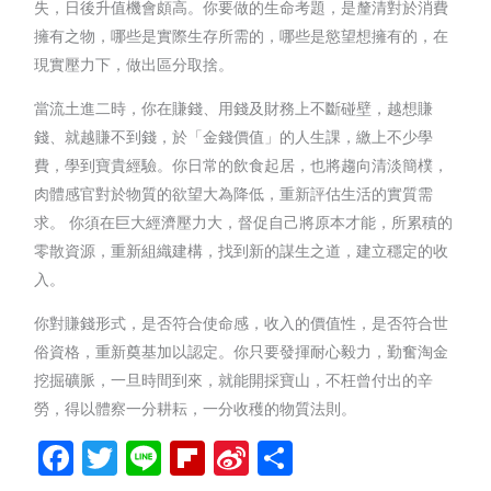
失，日後升值機會頗高。你要做的生命考題，是釐清對於消費
擁有之物，哪些是實際生存所需的，哪些是慾望想擁有的，在
現實壓力下，做出區分取捨。
當流土進二時，你在賺錢、用錢及財務上不斷碰壁，越想賺
錢、就越賺不到錢，於「金錢價值」的人生課，繳上不少學
費，學到寶貴經驗。你日常的飲食起居，也將趨向清淡簡樸，
肉體感官對於物質的欲望大為降低，重新評估生活的實質需
求。 你須在巨大經濟壓力大，督促自己將原本才能，所累積的
零散資源，重新組織建構，找到新的謀生之道，建立穩定的收
入。
你對賺錢形式，是否符合使命感，收入的價值性，是否符合世
俗資格，重新奠基加以認定。你只要發揮耐心毅力，勤奮淘金
挖掘礦脈，一旦時間到來，就能開採寶山，不枉曾付出的辛
勞，得以體察一分耕耘，一分收穫的物質法則。
Facebook
Twitter
Line
Flipboard
Sina
分