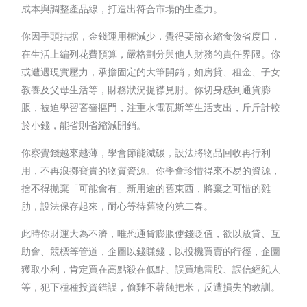
成本與調整產品線，打造出符合市場的生產力。
你因手頭拮据，金錢運用權減少，覺得要節衣縮食儉省度日，
在生活上編列花費預算，嚴格劃分與他人財務的責任界限。你
或遭遇現實壓力，承擔固定的大筆開銷，如房貸、租金、子女
教養及父母生活等，財務狀況捉襟見肘。你切身感到通貨膨
脹，被迫學習吝嗇摳門，注重水電瓦斯等生活支出，斤斤計較
於小錢，能省則省縮減開銷。
你察覺錢越來越薄，學會節能減碳，設法將物品回收再行利
用，不再浪擲寶貴的物質資源。你學會珍惜得來不易的資源，
捨不得拋棄「可能會有」新用途的舊東西，將棄之可惜的雞
肋，設法保存起來，耐心等待舊物的第二春。
此時你財運大為不濟，唯恐通貨膨脹使錢貶值，欲以放貸、互
助會、競標等管道，企圖以錢賺錢，以投機買賣的行徑，企圖
獲取小利，肯定買在高點殺在低點、誤買地雷股、誤信經紀人
等，犯下種種投資錯誤，偷雞不著蝕把米，反遭損失的教訓。