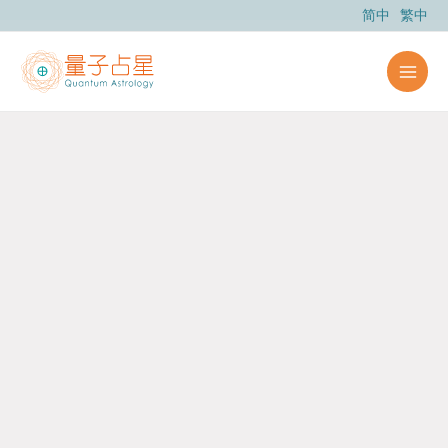
跳
简中
繁中
至
主
要
內
容