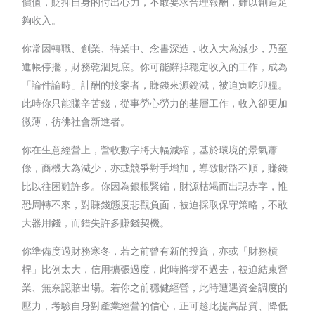
價值，貶抑自身的付出心力，不敢要求合理報酬，難以創造足
夠收入。
你常因轉職、創業、待業中、念書深造，收入大為減少，乃至
進帳停擺，財務乾涸見底。你可能辭掉穩定收入的工作，成為
「論件論時」計酬的接案者，賺錢來源銳減，被迫寅吃卯糧。
此時你只能賺辛苦錢，從事勞心勞力的基層工作，收入卻更加
微薄，彷彿社會新進者。
你在生意經營上，營收數字將大幅減縮，基於環境的景氣蕭
條，商機大為減少，亦或競爭對手增加，導致財路不順，賺錢
比以往困難許多。你因為銀根緊縮，財源枯竭而出現赤字，惟
恐周轉不來，對賺錢態度悲觀負面，被迫採取保守策略，不敢
大器用錢，而錯失許多賺錢契機。
你準備度過財務寒冬，若之前曾有新的投資，亦或「財務槓
桿」比例太大，信用擴張過度，此時將撐不過去，被迫結束營
業、無奈認賠出場。若你之前穩健經營，此時遭遇資金調度的
壓力，考驗自身對產業經營的信心，正可趁此提高品質、降低