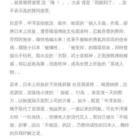
，就算嘴裡連聲 說「嗨 ！ 」， 大多 僅是「我聽到了」 ，並
不表示真的贊同接受。
於是乎，半澤直樹敢說、敢作、敢當的「個人主義」作風，卻
將日本上班族，遭受職場傳統文化霸凌時，忍氣吞聲的壓抑、
苦悶與無奈，痛快地喊出來！仗著不服輸的勇氣與崇高的使命
感，擺脫小日本「被犧牲」、「被安排」的職場宿命，同時發
揚出不怕死、豁出去的「另類」武士道精神，正面挑戰傳統權
威，得以反敗為勝，扭曲乾坤，成為全體上班族的「英雄人
物」。
原本，日本上班族於下班後群聚 在居酒屋裡 ， 喝酒抽煙，恣
意調笑，並隨地小便的 「 放縱 」 行為 ， 來宣洩一天的壓
力，以恢復隔天面對上司的力量 。 如今，觀賞「半澤直樹」
幾乎取代了居酒屋，無論男女，一週以來的悶氣，可在半澤播
出時「一吐為快」，彷彿有人扮演代言人，替自己做出「不能
做」的事，說出「不敢說」的話， 乃壓抑成性的日本人，獨特
的自我紓解之道。