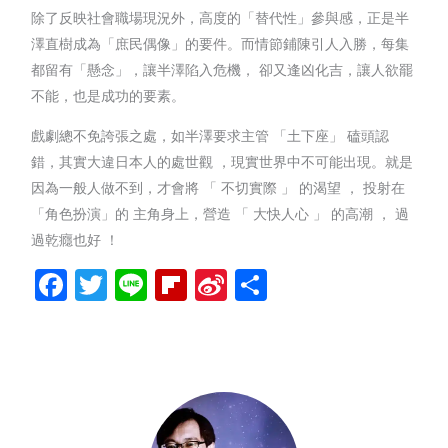
除了反映社會職場現況外，高度的「替代性」參與感，正是半
澤直樹成為「庶民偶像」的要件。而情節鋪陳引人入勝，每集
都留有「懸念」，讓半澤陷入危機， 卻又逢凶化吉，讓人欲罷
不能，也是成功的要素。
戲劇總不免誇張之處，如半澤要求主管 「土下座」 磕頭認
錯，其實大違日本人的處世觀 ，現實世界中不可能出現。就是
因為一般人做不到，才會將 「 不切實際 」 的渴望 ， 投射在
「角色扮演」的 主角身上，營造 「 大快人心 」 的高潮 ， 過
過乾癮也好 ！
Facebook
Twitter
Line
Flipboard
Sina
分
Weibo
享