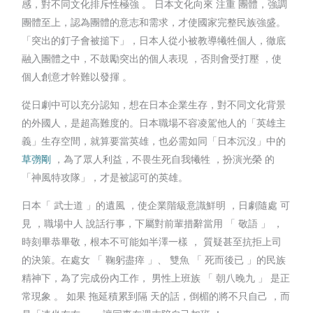
感，對不同文化排斥性極強 。 日本文化向來 注重 團體，強調
團體至上，認為團體的意志和需求，才使國家完整民族強盛。
「突出的釘子會被搥下」，日本人從小被教導犧牲個人，徹底
融入團體之中，不鼓勵突出的個人表現 ，否則會受打壓 ，使
個人創意才幹難以發揮 。
從日劇中可以充分認知，想在日本企業生存，對不同文化背景
的外國人，是超高難度的。日本職場不容凌駕他人的「英雄主
義」生存空間，就算要當英雄，也必需如同「日本沉沒」中的
草彅剛
，為了眾人利益，不畏生死自我犧牲 ，扮演光榮 的
「神風特攻隊」，才是被認可的英雄。
日本「 武士道 」的遺風 ，使企業階級意識鮮明 ，日劇隨處 可
見 ，職場中人 說話行事，下屬對前輩措辭當用 「 敬語 」 ，
時刻畢恭畢敬，根本不可能如半澤一樣 ， 質疑甚至抗拒上司
的決策。在處女 「 鞠躬盡瘁 」、 雙魚 「 死而後已 」的民族
精神下，為了完成份內工作， 男性上班族 「 朝八晚九 」 是正
常現象 。 如果 拖延積累到隔 天的話，倒楣的將不只自己 ，而