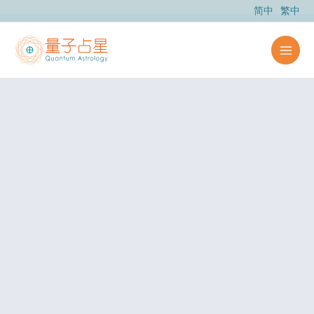
跳
简中
繁中
至
主
要
內
容