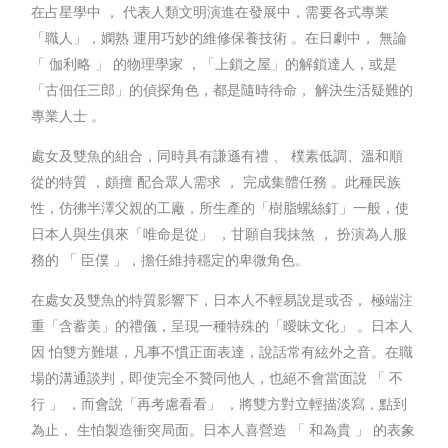
在占星學中 ， 代表人類文明演進在發展中，需要各式專業
「職人」，嫻熟 運用巧妙的維修保養技術 。在日劇中， 無論
「 伽利略 」 的物理學家 ，「上鎖之屋」的解鎖達人，或是
「古佃任三郎」的偵探角色，都是隨時待命， 解決生活疑難的
專業人士 。
處女及雙魚的組合，同時具有謙遜有禮 、 樸素低調、溫和順
從的特質 ，頗擅 配合眾人需求 ， 完成集體任務 。此種民族
性，仿彿半澤父親的工廠，所生產的「樹脂螺絲釘」一般，使
日本人與生俱來「唯命是從」 ，甘願自我抹煞 ， 扮演為人服
務的 「 臣僕 」，擔任維持穩定的卑微角色。
在處女及雙魚的特質影響下，日本人不輕易說是或否， 極端注
重「含蓄美」的禮儀，呈現一種特殊的「曖昧文化」 。日本人
因 怕雙方難堪，凡事不慣正面表達，說話常有絃外之音。在職
場的溝通談判，即使完全不贊同他人，也絕不會當面說 「 不
行 」 ，而會說「再考慮看看」 ，將雙方對立輕描淡寫，點到
為止， 生怕製造衝突局面。日本人喜營造 「 和為貴 」 的表象