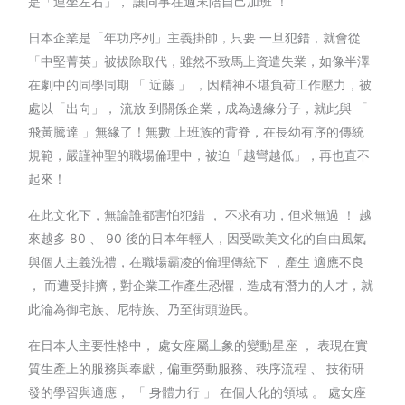
是「連坐左右」， 讓同事在週末陪自己加班 ！
日本企業是「年功序列」主義掛帥，只要 一旦犯錯，就會從
「中堅菁英」被拔除取代，雖然不致馬上資遣失業，如像半澤
在劇中的同學同期 「 近藤 」 ，因精神不堪負荷工作壓力，被
處以「出向」， 流放 到關係企業，成為邊緣分子，就此與 「
飛黃騰達 」無緣了！無數 上班族的背脊，在長幼有序的傳統
規範，嚴謹神聖的職場倫理中，被迫「越彎越低」，再也直不
起來！
在此文化下，無論誰都害怕犯錯 ， 不求有功，但求無過 ！ 越
來越多 80 、 90 後的日本年輕人，因受歐美文化的自由風氣
與個人主義洗禮，在職場霸凌的倫理傳統下 ，產生 適應不良
， 而遭受排擠，對企業工作產生恐懼，造成有潛力的人才，就
此淪為御宅族、尼特族、乃至街頭遊民。
在日本人主要性格中， 處女座屬土象的變動星座 ， 表現在實
質生產上的服務與奉獻，偏重勞動服務、秩序流程 、 技術研
發的學習與適應， 「 身體力行 」 在個人化的領域 。 處女座