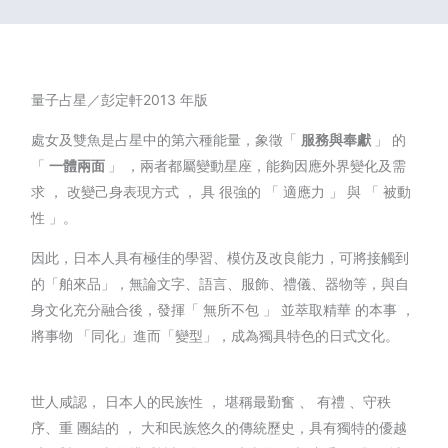
量子占星／彭定軒2013 年版
處女及雙魚是占星中的第六種能量，象徵「
服務與奉獻
」 的
「
一體兩面
」 ，兩者都屬變動星座，能夠因應外界變化及需
求 ， 改變己身表現方式 ， 具 很強的 「 適應力 」 與 「 被動
性 」。
因此，日本人具有極佳的學習、模仿及改良能力，可將接觸到
的「舶來品」，無論文字、語言、服飾、禮儀、器物等，與自
身文化充分融合後，發揮「 無所不包 」 並萃取精華 的本事 ，
將事物 「同化」進而「變型」，成為獨具特色的日式文化。
世人咸認， 日本人的民族性 ， 堪稱最勤奮 、 有禮 、守秩
序、重 團結的 ， 大和民族悠久的傳統歷史，具有獨特的優越