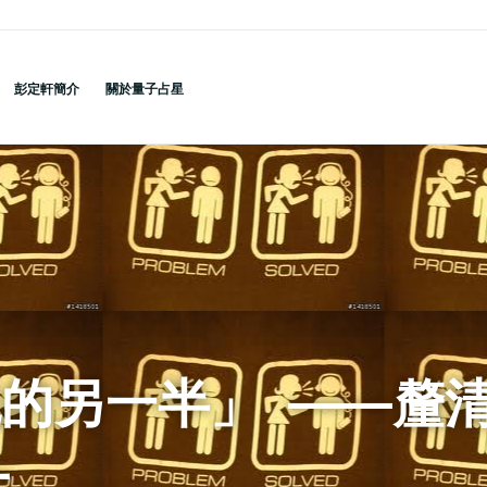
彭定軒簡介
關於量子占星
的另一半」 ——釐
上