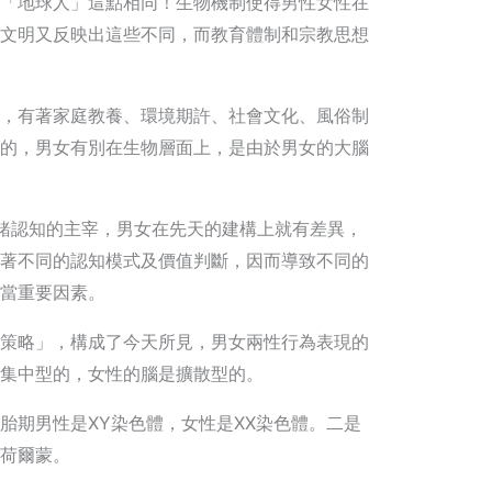
「地球人」這點相同！生物機制使得男性女性在
文明又反映出這些不同，而教育體制和宗教思想
，有著家庭教養、環境期許、社會文化、風俗制
的，男女有別在生物層面上，是由於男女的大腦
緒認知的主宰，男女在先天的建構上就有差異，
著不同的認知模式及價值判斷，因而導致不同的
當重要因素。
策略」，構成了今天所見，男女兩性行為表現的
集中型的，女性的腦是擴散型的。
胎期男性是XY染色體，女性是XX染色體。二是
荷爾蒙。