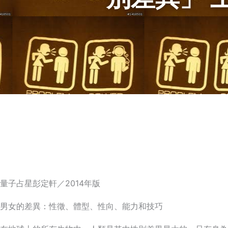
量子占星彭定軒／2014年版
男女的差異：性徵、體型、性向、能力和技巧