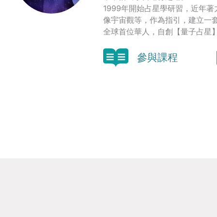
1999年開始占星學研習，近年
像宇宙觀等，作為指引，建立一
全球首位華人，自創【量子占星
參與課程