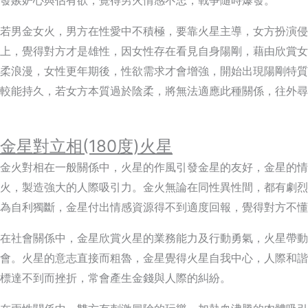
發嫉妒心與佔有欲，覺得男火情感不忠，戰爭隨時爆發。
若男金女火，男方在性愛中不積極，要靠火星主導，女方扮演侵
上，覺得對方才是雄性，因女性存在看見自身陽剛，藉由欣賞女
柔浪漫，女性更年期後，性欲需求才會增強，開始出現陽剛特質
較能持久，若女方本質過於陰柔，將無法適應此種關係，往外尋
金星對立相(180度)火星
金火對相在一般關係中，火星的作風引發金星的友好，金星的情
火，製造強大的人際吸引力。金火無論在同性異性間，都有劇烈
為自利獨斷，金星付出情感資源得不到適度回報，覺得對方不懂
在社會關係中，金星欣賞火星的業務能力及行動勇氣，火星帶動
會。火星的意志直接而粗魯，金星覺得火星自我中心，人際和諧
標達不到而挫折，常會產生金錢與人際的糾紛。