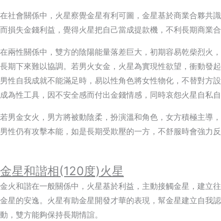
在社會關係中，火星察覺金星有利可圖，金星基於商業合夥共識
而損失金錢利益，覺得火星把自己當成提款機，不利長期商業合
在兩性關係中，雙方的陰陽能量落差巨大，初期容易乾柴烈火，
長期下來難以協調。若男火女金，火星為實現性欲望，衝動發起
男性自我成就不能滿足時，易以性角色將女性物化，不替對方設
成為性工具，因不安全感而付出金錢情感，同時哀怨火星自私自
若男金女火，男方將被動陰柔，扮演溫和角色，女方積極主導，
男性仍有攻擊本能，如是長期受欺壓的一方，不舒服時會強力反
金星和諧相(120度)火星
金火和諧在一般關係中，火星基於利益，主動接觸金星，建立往
金星的安逸。火星有助金星開發才華的表現，幫金星建立自我認
動，雙方能夠保持長期情誼。