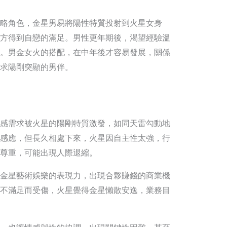
略角色，金星男易將陽性特質投射到火星女身
方得到自戀的滿足。男性更年期後，渴望經驗溫
。男金女火的搭配，在中年後才容易發展，關係
求陽剛突顯的男伴。
感需求被火星的陽剛特質激發，如同天雷勾動地
感應，但長久相處下來，火星因自主性太強，行
尊重，可能出現人際退縮。
金星藝術娛樂的表現力，出現合夥賺錢的商業機
不滿足而受傷，火星覺得金星懶散安逸，業務目