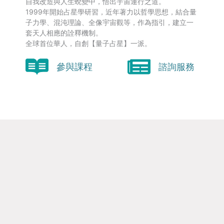
自我改造與人生蛻變中，悟出宇宙運行之道。
1999年開始占星學研習，近年著力以哲學思想，結合量
子力學、混沌理論、全像宇宙觀等，作為指引，建立一
套天人相應的詮釋機制。
全球首位華人，自創【量子占星】一派。
參與課程
諮詢服務