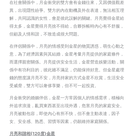
在社會關係中，月金衝突的雙方會有金錢往來，又因價值觀差
異，出現隱性紛爭。雙方的內在動機及外在表達，無法相互理
解，共同認識的女性，會是彼此誤解的關鍵。月亮覺得金星給
得太多，金星覺得月亮捨不得給，合夥拆帳時內心有不舒服，
但顧及人情和諧，不致造成很大問題。
在伴侶關係中，月亮的情感受到金星的物質誘惑，萌生心動之
意，為了經濟因素與其結婚，金星考量月亮提供的家庭條件，
而選擇親密關係。月亮提供安全生活，金星營造娛樂活動，關
係中有功利目的，彼此雖不滿足，仍能保持好意。但金星處理
錢的態度讓月亮不安，月亮持家的方式金星不欣賞，生活安全
受威脅，雙方可以奢侈享樂，但不可一起投資。
月金衝突的婚姻伴侶，金星一方常因個人的情感需求，積極向
外追求浪漫，亂買東西甚至出現外遇，危害月亮的家庭安全。
月亮被動包容，即使內心有所不快，但不會主動表達，因子
女、安全感、熟悉、習慣等因素，仍願維持家庭關係。
月亮和諧相(120
度)
金星