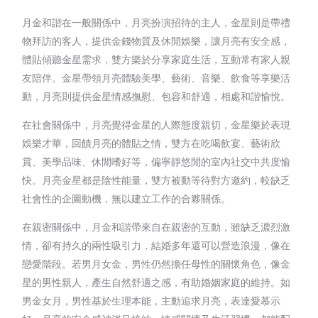
月金和諧在一般關係中，月亮扮演招待的主人，金星則是帶禮
物拜訪的客人，提供金錢物質及休閒娛樂，讓月亮有安全感，
體貼傾聽金星需求，雙方樂於分享家庭生活，互動常有家人親
友陪伴。金星帶領月亮體驗美學、藝術、音樂、飲食等享樂活
動，月亮則提供金星情感撫慰、包容和舒適，相處和諧愉悅。
在社會關係中，月亮覺得金星的人際態度親切，金星樂於表現
娛樂才華，回饋月亮的體貼之情，雙方在吃喝飲宴、藝術欣
賞、美學品味、休閒嗜好等，偏寧靜悠閒的室內社交中共度愉
快。月亮金星都是陰性能量，雙方被動等待對方邀約，較缺乏
社會性的企圖動機，無以建立工作的合夥關係。
在親密關係中，月金和諧帶來自在親密的互動，雖缺乏濃烈激
情，卻有持久的兩性吸引力，結婚多年還可以營造浪漫，像在
戀愛階段。若男月女金，男性仍然擔任母性的關懷角色，像金
星的男性親人，產生自然舒適之感，有助婚姻家庭的維持。如
男金女月，男性基於生理本能，主動追求月亮，表達愛慕示