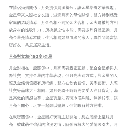
在情侶婚姻關係，月亮提供資源養分，讓金星培養才華興趣，
金星帶來人際社交友誼，滋潤月亮的母性關懷，雙方特別感受
家庭的溫暖情感。月金合相不同於金火合相，金火是被對方相
貌身材的性吸引力，所挑起之性本能，需要激烈身體互動。月
亮金星是情感本能，生活相處如無血緣的家人，異性間能當親
密好友，共度居家生活。
月亮對立相(180
度)
金星
月金對相在一般關係中，月亮需要親密互動，配合金星參與人
際社交，支持金星的才華表現。但月亮表達方式，與金星的人
際及金錢價值觀有所牴觸，雙方在飲食習慣、美學藝術、人際
社交等品味大不相同。如月亮獅子時時需要受人注目肯定，滿
足高傲的情感自尊，金星寶瓶則表現冷漠殊離、無動於衷，讓
月亮不開心，玩在一起難以盡興，但能瞭解對方需求。
在親密關係中，金星因好玩而主動開始，想在感情上征服月
亮，彼此萌生強烈的浪漫之情，關係有極大的愛情吸引力。月