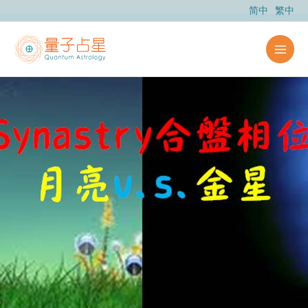
跳
简中
繁中
至
主
要
內
容