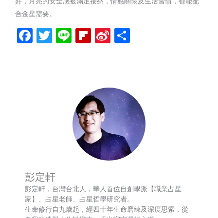
好，月亮的安全感被滿足接納，情感關懷及生活習慣，都能配
合金星需要。
Facebook
Twitter
Line
Flipboard
Sina
分
Weibo
享
彭定軒
彭定軒，台灣台北人，華人首位自創學派【職業占星
家】、占星老師、占星哲學研究者。
生命修行自九歲起，經四十年生命磨練及深度思索，從