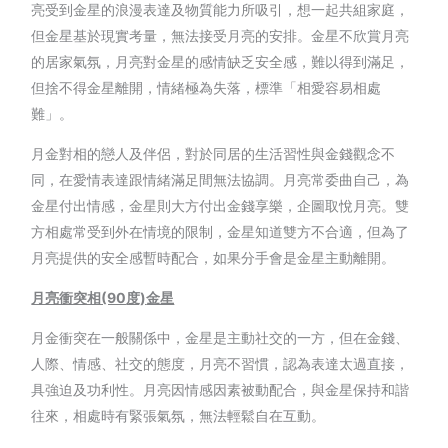
亮受到金星的浪漫表達及物質能力所吸引，想一起共組家庭，
但金星基於現實考量，無法接受月亮的安排。金星不欣賞月亮
的居家氣氛，月亮對金星的感情缺乏安全感，難以得到滿足，
但捨不得金星離開，情緒極為失落，標準「相愛容易相處
難」。
月金對相的戀人及伴侶，對於同居的生活習性與金錢觀念不
同，在愛情表達跟情緒滿足間無法協調。月亮常委曲自己，為
金星付出情感，金星則大方付出金錢享樂，企圖取悅月亮。雙
方相處常受到外在情境的限制，金星知道雙方不合適，但為了
月亮提供的安全感暫時配合，如果分手會是金星主動離開。
月亮衝突相(90
度)
金星
月金衝突在一般關係中，金星是主動社交的一方，但在金錢、
人際、情感、社交的態度，月亮不習慣，認為表達太過直接，
具強迫及功利性。月亮因情感因素被動配合，與金星保持和諧
往來，相處時有緊張氣氛，無法輕鬆自在互動。