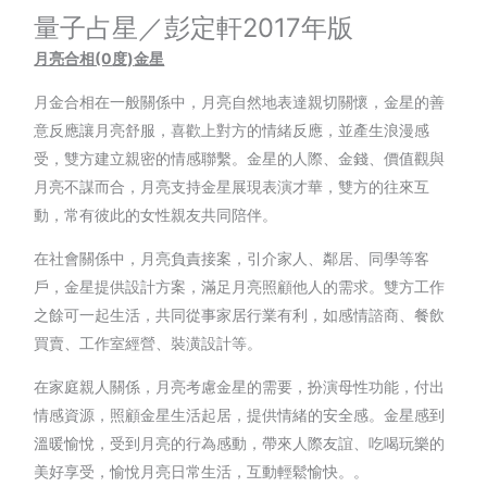
量子占星／彭定軒2017年版
月亮合相(0
度)
金星
月金合相在一般關係中，月亮自然地表達親切關懷，金星的善
意反應讓月亮舒服，喜歡上對方的情緒反應，並產生浪漫感
受，雙方建立親密的情感聯繫。金星的人際、金錢、價值觀與
月亮不謀而合，月亮支持金星展現表演才華，雙方的往來互
動，常有彼此的女性親友共同陪伴。
在社會關係中，月亮負責接案，引介家人、鄰居、同學等客
戶，金星提供設計方案，滿足月亮照顧他人的需求。雙方工作
之餘可一起生活，共同從事家居行業有利，如感情諮商、餐飲
買賣、工作室經營、裝潢設計等。
在家庭親人關係，月亮考慮金星的需要，扮演母性功能，付出
情感資源，照顧金星生活起居，提供情緒的安全感。金星感到
溫暖愉悅，受到月亮的行為感動，帶來人際友誼、吃喝玩樂的
美好享受，愉悅月亮日常生活，互動輕鬆愉快。。