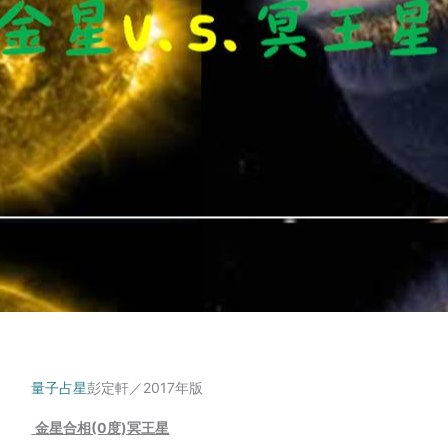
量子占星
彭定軒／2017年版
金星合相(0
度)
冥王星