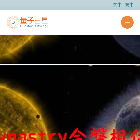
跳
简中
繁中
至
主
要
內
容