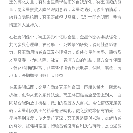
王的轉化力量，有利金星美學藝術的自我深化。冥王隱藏的能
量，使金星察覺人際的深刻意義，金星透過死而後生的情感，
瞭解自我黑暗面，冥王潛能得以發揮，見到世間光明面，雙方
情誼深入且持久。
在社會關係中，冥王無形中催眠金星，金星休閒興趣被強化，
共同參與心理學、神秘學、生死醫學的研究，得到社會影響
力。冥王動用情感資源及心理權力，促使金星的美學、藝術及
才華培養，得到人際、社交、表演方面的利益，雙方合作伴隨
世俗及精神的財富，商業夥伴適合投資股票、保險、礦產、房
地產，長期堅持可收巨大獲益。
在親密關係間，金星心動於冥王的資源，臣服其權力，願意被
操控，也帶來愛的嚴酷試煉。冥王將面臨當金星愛上別人，自
問是否能夠放手祝福，做到的程度因人而異。兩性情感充滿奧
義，金星刺激冥王的執著徹底轉化，使之接納非佔有的愛，金
星將學到真愛，使之愛得更深，冥王透過關係考驗，瞭解情感
的奇妙、複雜與強度，體驗當愛沒有自利及佔有時，是否還能