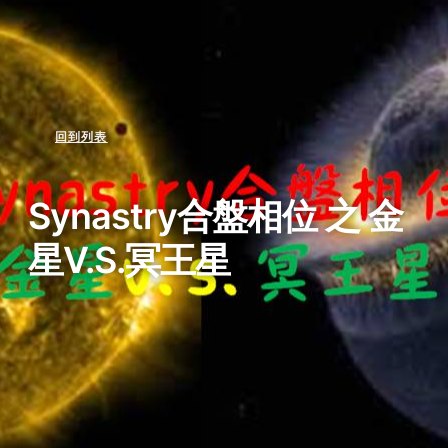
回到列表
Synastry合盤相位 之 金
星v.s.冥王星