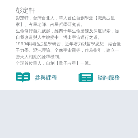
彭定軒
彭定軒，台灣台北人，華人首位自創學派【職業占星
家】、占星老師、占星哲學研究者。
生命修行自九歲起，經四十年生命磨練及深度思索，從
自我改造與人生蛻變中，悟出宇宙運行之道。
1999年開始占星學研習，近年著力以哲學思想，結合量
子力學、混沌理論、全像宇宙觀等，作為指引，建立一
套天人相應的詮釋機制。
全球首位華人，自創【量子占星】一派。
參與課程
諮詢服務