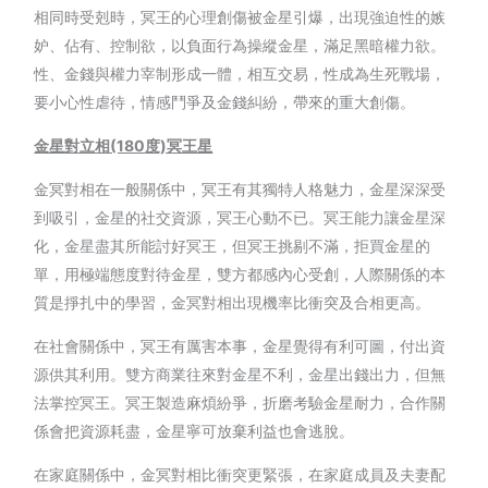
相同時受剋時，冥王的心理創傷被金星引爆，出現強迫性的嫉
妒、佔有、控制欲，以負面行為操縱金星，滿足黑暗權力欲。
性、金錢與權力宰制形成一體，相互交易，性成為生死戰場，
要小心性虐待，情感鬥爭及金錢糾紛，帶來的重大創傷。
金星對立相(180
度)
冥王星
金冥對相在一般關係中，冥王有其獨特人格魅力，金星深深受
到吸引，金星的社交資源，冥王心動不已。冥王能力讓金星深
化，金星盡其所能討好冥王，但冥王挑剔不滿，拒買金星的
單，用極端態度對待金星，雙方都感內心受創，人際關係的本
質是掙扎中的學習，金冥對相出現機率比衝突及合相更高。
在社會關係中，冥王有厲害本事，金星覺得有利可圖，付出資
源供其利用。雙方商業往來對金星不利，金星出錢出力，但無
法掌控冥王。冥王製造麻煩紛爭，折磨考驗金星耐力，合作關
係會把資源耗盡，金星寧可放棄利益也會逃脫。
在家庭關係中，金冥對相比衝突更緊張，在家庭成員及夫妻配