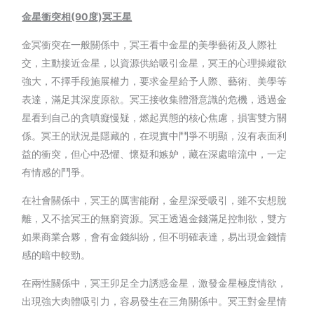
金星衝突相(90
度)
冥王星
金冥衝突在一般關係中，冥王看中金星的美學藝術及人際社
交，主動接近金星，以資源供給吸引金星，冥王的心理操縱欲
強大，不擇手段施展權力，要求金星給予人際、藝術、美學等
表達，滿足其深度原欲。冥王接收集體潛意識的危機，透過金
星看到自己的貪嗔癡慢疑，燃起異態的核心焦慮，損害雙方關
係。冥王的狀況是隱藏的，在現實中鬥爭不明顯，沒有表面利
益的衝突，但心中恐懼、懷疑和嫉妒，藏在深處暗流中，一定
有情感的鬥爭。
在社會關係中，冥王的厲害能耐，金星深受吸引，雖不安想脫
離，又不捨冥王的無窮資源。冥王透過金錢滿足控制欲，雙方
如果商業合夥，會有金錢糾紛，但不明確表達，易出現金錢情
感的暗中較勁。
在兩性關係中，冥王卯足全力誘惑金星，激發金星極度情欲，
出現強大肉體吸引力，容易發生在三角關係中。冥王對金星情