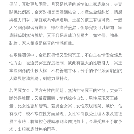
偶間，互動更加困難。月冥是執著的感情加上家庭緣分，夫妻
關係比例高，金冥對相是因婚姻結合，才產生金錢糾紛，情感
與權力鬥爭，家庭成為修練道場。土星的債主有理可循，一般
人的關係學習有期限，雖然痛苦煎熬，但學完後可以離開，家
庭關係則無法脫離。冥王容易造成迫切壓力，如性侵、強暴、
亂倫，家人相處是痛苦的情感煎熬。
在兩性關係中，金星既畏懼又愛戀冥王，不自主在情愛金錢及
性方面，被迫受冥王深度控制。彼此有強大的性吸引力，冥王
掌握關係的生殺大權，不易善罷甘休，分手的伴侶殘留劇烈的
人際與財務糾紛，糾纏力量持久。
若男冥女金，男方有性的問題，無法控制冥王的性欲，丈夫不
斷外遇離開，又反覆回頭，情感操控自如，男性展現冥王能
量，比女性更加變態。若男金女冥，女性表現懷疑、嫉妒、佔
有欲時，較不常在性方面呈現，女性宰制欲受生理因素及道德
層面束縛，將操控心理轉移到金錢消費上，金星受冥王予取予
求，出現家庭財務的鬥爭。