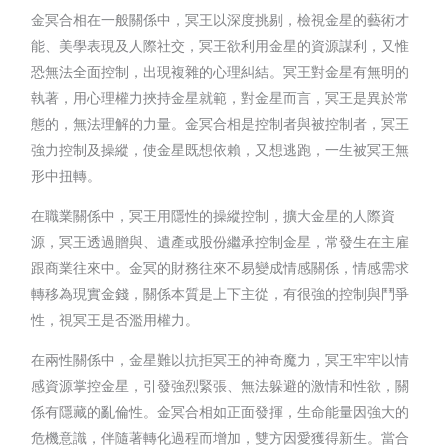
金冥合相在一般關係中，冥王以深度挑剔，檢視金星的藝術才
能、美學表現及人際社交，冥王欲利用金星的資源謀利，又惟
恐無法全面控制，出現複雜的心理糾結。冥王對金星有無明的
執著，用心理權力挾持金星就範，對金星而言，冥王是異於常
態的，無法理解的力量。金冥合相是控制者與被控制者，冥王
強力控制及操縱，使金星既想依賴，又想逃跑，一生被冥王無
形中扭轉。
在職業關係中，冥王用隱性的操縱控制，擴大金星的人際資
源，冥王透過贈與、遺產或股份繼承控制金星，常發生在主雇
跟商業往來中。金冥的財務往來不易變成情感關係，情感需求
轉移為現實金錢，關係本質是上下主從，有很強的控制與鬥爭
性，視冥王是否濫用權力。
在兩性關係中，金星難以抗拒冥王的神奇魔力，冥王牢牢以情
感資源掌控金星，引發強烈緊張、無法躲避的激情和性欲，關
係有隱藏的亂倫性。金冥合相如正面發揮，生命能量因強大的
危機意識，伴隨著轉化過程而增加，雙方因愛獲得新生。當合