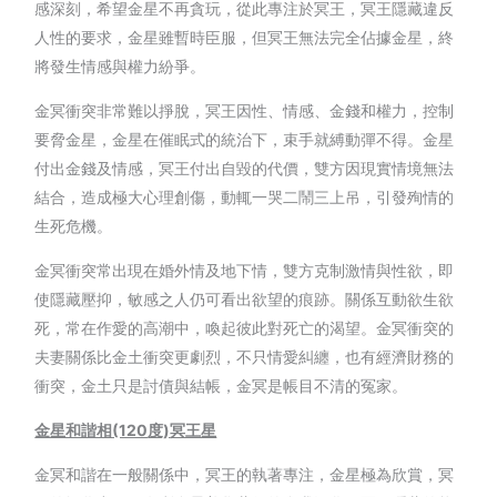
感深刻，希望金星不再貪玩，從此專注於冥王，冥王隱藏違反
人性的要求，金星雖暫時臣服，但冥王無法完全佔據金星，終
將發生情感與權力紛爭。
金冥衝突非常難以掙脫，冥王因性、情感、金錢和權力，控制
要脅金星，金星在催眠式的統治下，束手就縛動彈不得。金星
付出金錢及情感，冥王付出自毀的代價，雙方因現實情境無法
結合，造成極大心理創傷，動輒一哭二鬧三上吊，引發殉情的
生死危機。
金冥衝突常出現在婚外情及地下情，雙方克制激情與性欲，即
使隱藏壓抑，敏感之人仍可看出欲望的痕跡。關係互動欲生欲
死，常在作愛的高潮中，喚起彼此對死亡的渴望。金冥衝突的
夫妻關係比金土衝突更劇烈，不只情愛糾纏，也有經濟財務的
衝突，金土只是討債與結帳，金冥是帳目不清的冤家。
金星和諧相(120
度)
冥王星
金冥和諧在一般關係中，冥王的執著專注，金星極為欣賞，冥