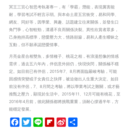
冥王三宮心智思考執著專一，有「學霸」潛能，表現厲害能
耐，學習考試不輕言示弱。與本命土星五宮衝突，易和同學、
網友、同好等，因學業、興趣、話題建立往來關係，並發生口
角鬥爭，心智較勁，溝通不良而關係決裂。異性欣賞者眾多，
己身抱持高標準，戀愛壓力大，情路顛簸，易和人產生曖昧之
互動，但不願承認戀愛情事。
月亮金星合相雙魚，多情種子、桃花之相，有浪漫想像的情感
需求，過去五六年內，伴侶意外頻仍，快現快閃，關係極不穩
定。如目前已有伴侶，2015年7、8月將面臨嚴峻考驗，可能
因感情突變或子女責任之抉擇，被迫做出人生重大決定。如目
前沒有伴侶，7、8月間之考驗，將以學業考試之難關，或才藝
推甄之壓力，顯現於生活中。2015年11、12月可能有桃花，至
2016年4月前，彼此關係都將挑戰重重，須耐心撐過半年，方
能穩定發展。
Facebook
Twitter
Line
Flipboard
Sina
分