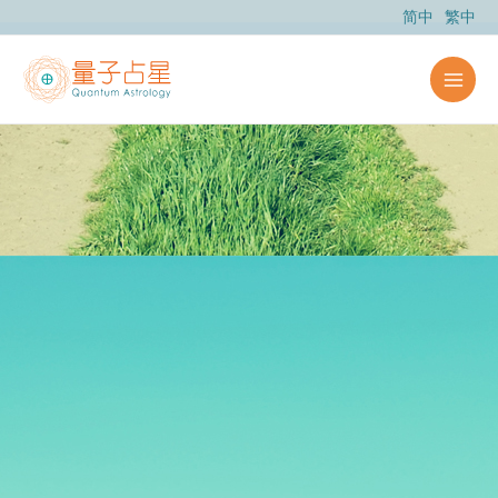
跳
简中
繁中
至
主
要
內
容