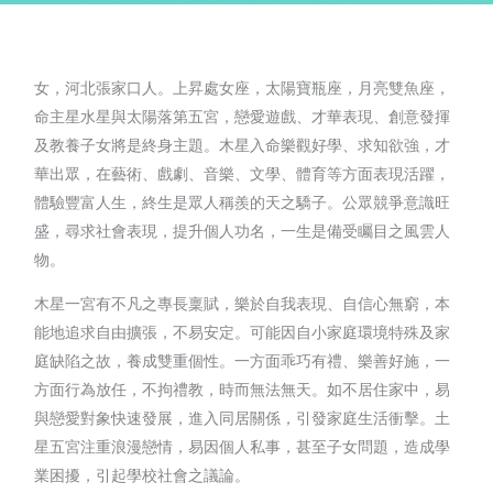
女，河北張家口人。上昇處女座，太陽寶瓶座，月亮雙魚座，
命主星水星與太陽落第五宮，戀愛遊戲、才華表現、創意發揮
及教養子女將是終身主題。木星入命樂觀好學、求知欲強，才
華出眾，在藝術、戲劇、音樂、文學、體育等方面表現活躍，
體驗豐富人生，終生是眾人稱羨的天之驕子。公眾競爭意識旺
盛，尋求社會表現，提升個人功名，一生是備受矚目之風雲人
物。
木星一宮有不凡之專長稟賦，樂於自我表現、自信心無窮，本
能地追求自由擴張，不易安定。可能因自小家庭環境特殊及家
庭缺陷之故，養成雙重個性。一方面乖巧有禮、樂善好施，一
方面行為放任，不拘禮教，時而無法無天。如不居住家中，易
與戀愛對象快速發展，進入同居關係，引發家庭生活衝擊。土
星五宮注重浪漫戀情，易因個人私事，甚至子女問題，造成學
業困擾，引起學校社會之議論。