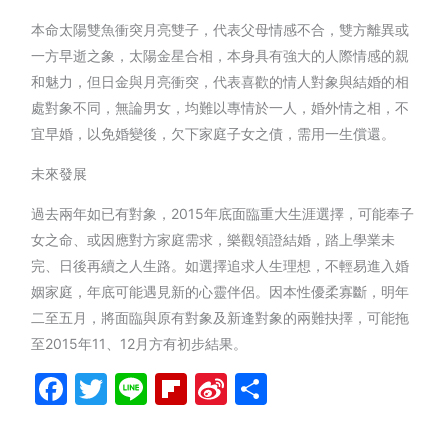
本命太陽雙魚衝突月亮雙子，代表父母情感不合，雙方離異或
一方早逝之象，太陽金星合相，本身具有強大的人際情感的親
和魅力，但日金與月亮衝突，代表喜歡的情人對象與結婚的相
處對象不同，無論男女，均難以專情於一人，婚外情之相，不
宜早婚，以免婚變後，欠下家庭子女之債，需用一生償還。
未來發展
過去兩年如已有對象，2015年底面臨重大生涯選擇，可能奉子
女之命、或因應對方家庭需求，樂觀領證結婚，踏上學業未
完、日後再續之人生路。如選擇追求人生理想，不輕易進入婚
姻家庭，年底可能遇見新的心靈伴侶。因本性優柔寡斷，明年
二至五月，將面臨與原有對象及新逢對象的兩難抉擇，可能拖
至2015年11、12月方有初步結果。
Facebook
Twitter
Line
Flipboard
Sina
分
Weibo
享