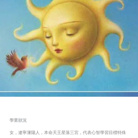
學業狀況
女，遼寧瀋陽人，本命天王星落三宮，代表心智學習目標特殊