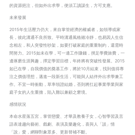
的資源挹注，但如外出求學，便須工讀謀生，方可支應。
未來發展
2015年生活壓力仍大，來自掌管經濟的權威者，如領導或家
長，彼此溝通不良所致。平時溝通風格雖冷靜，也易因人生信
念相左，和人突發性吵架，如要打破家庭的重重制約，還需時
間努力。2015如未在學，可一邊工作賺錢，攅足學費旅費，一
邊琢磨生涯興趣，擇定學習目標，年終將有突破性發展。2015
如已在學，自我價值的奠基工作，將於10月結束，找到值得專
注之價值理想，邁進一段新生活，可能與人結伴外出求學兼工
作。不宜一時衝動，草率領證結婚，否則將扛起事業學業與家
庭子女的人生重擔，陷入難以兼顧之窘境。
感情狀況
本命水星落五宮，掌管戀愛、才華及教養子女，心智學習及言
語表達趨向藝術、戲劇、表演及樂趣化，喜與人「談」情
「說」愛，網聊對象眾多、更新替補不斷。