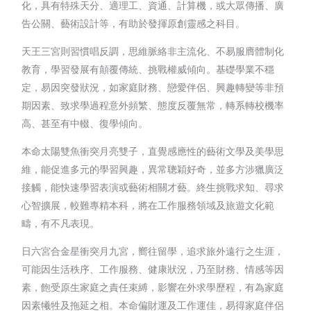
化，具有特殊天分、適理工、資通、計算機，或大眾傳播、廣
告公關、藝術設計等，有助於發揮原創靈感之科目。
天王三宮則習慣唱反調，思維脈絡非主流化、不易服膺體制化
教育，學習發展有顛覆傳統、挑戰權威傾向。基礎學業不穩
定，易因突發狀況，如家庭財務、戀愛伴侶、興趣轉變等非預
期因素、致求學過程意外頻繁、態度反覆無常，轉系轉校機率
高、甚至有中輟、復學傾向。
本命太陽雙魚衝突月亮雙子，直覺感應性的藝術文學及美學思
維，能促進多元的學習興趣，異常聰穎好奇，並多方涉獵廣泛
接觸，能快速學習表演或藝術相關才藝。終生挑戰求知、尋求
心智擴展，較難專精本科，將在工作服務領域及旅遊文化範
疇，有不凡表現。
日六宮合金星衝突月九宮，嚮往留學，追求旅外遠行之生涯，
可能因生活秩序、工作服務、健康狀況，乃至財務、情感等因
素，飽受原生家庭之責任束縛，影響在外求學歷程，有為家庭
因素犧牲及拖延之相。本命偏財運及工作運佳，易得家庭伴侶