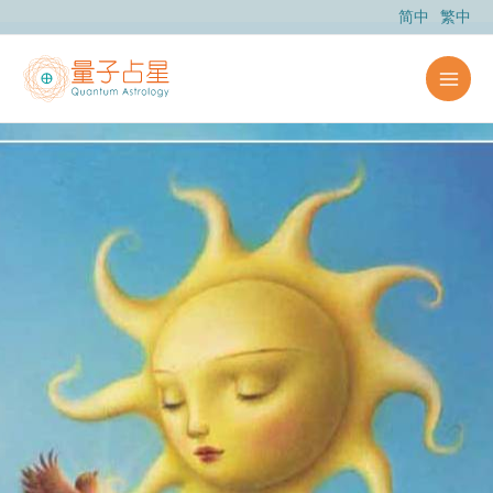
跳
简中
繁中
至
主
要
內
容