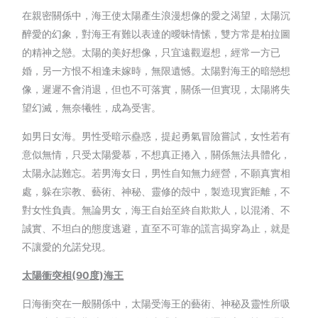
在親密關係中，海王使太陽產生浪漫想像的愛之渴望，太陽沉
醉愛的幻象，對海王有難以表達的曖昧情愫，雙方常是柏拉圖
的精神之戀。太陽的美好想像，只宜遠觀遐想，經常一方已
婚，另一方恨不相逢未嫁時，無限遺憾。太陽對海王的暗戀想
像，遲遲不會消退，但也不可落實，關係一但實現，太陽將失
望幻滅，無奈犧牲，成為受害。
如男日女海。男性受暗示蠱惑，提起勇氣冒險嘗試，女性若有
意似無情，只受太陽愛慕，不想真正捲入，關係無法具體化，
太陽永誌難忘。若男海女日，男性自知無力經營，不願真實相
處，躲在宗教、藝術、神秘、靈修的殼中，製造現實距離，不
對女性負責。無論男女，海王自始至終自欺欺人，以混淆、不
誠實、不坦白的態度逃避，直至不可靠的謊言揭穿為止，就是
不讓愛的允諾兌現。
太陽衝突相(90
度)
海王
日海衝突在一般關係中，太陽受海王的藝術、神秘及靈性所吸