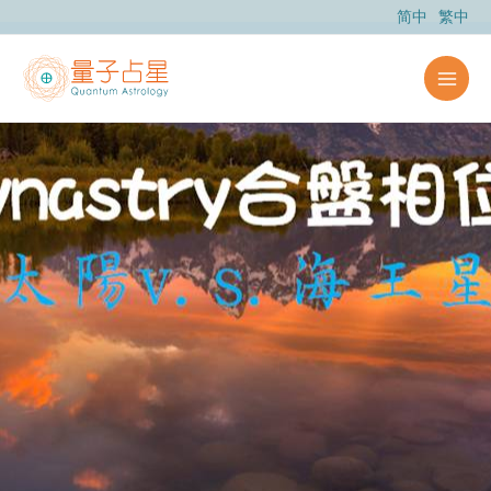
跳
简中
繁中
至
主
要
內
容