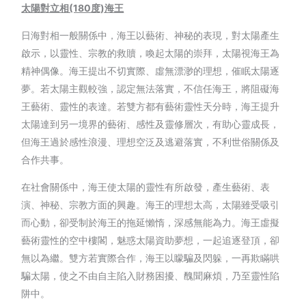
太陽對立相(180
度)
海王
日海對相一般關係中，海王以藝術、神秘的表現，對太陽產生
啟示，以靈性、宗教的救贖，喚起太陽的崇拜，太陽視海王為
精神偶像。海王提出不切實際、虛無漂渺的理想，催眠太陽逐
夢。若太陽主觀較強，認定無法落實，不信任海王，將阻礙海
王藝術、靈性的表達。若雙方都有藝術靈性天分時，海王提升
太陽達到另一境界的藝術、感性及靈修層次，有助心靈成長，
但海王過於感性浪漫、理想空泛及逃避落實，不利世俗關係及
合作共事。
在社會關係中，海王使太陽的靈性有所啟發，產生藝術、表
演、神秘、宗教方面的興趣。海王的理想太高，太陽雖受吸引
而心動，卻受制於海王的拖延懶惰，深感無能為力。海王虛擬
藝術靈性的空中樓閣，魅惑太陽資助夢想，一起追逐登頂，卻
無以為繼。雙方若實際合作，海王以矇騙及閃躲，一再欺瞞哄
騙太陽，使之不由自主陷入財務困擾、醜聞麻煩，乃至靈性陷
阱中。