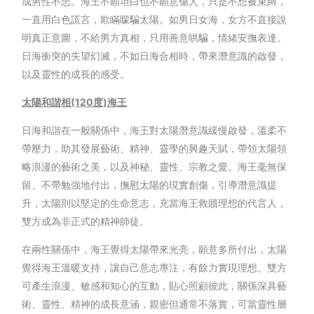
成男性不忠。海王不願坦白也不願意傷人，只是不想被束縛，
一直用白色謊言，欺瞞矇騙太陽。如男日女海，女方不直接說
明真正意圖，不給男方真相，只用善意哄騙，情緒安撫表達。
日海衝突的失望幻滅，不如日海合相時，帶來潛意識的啟發，
以及靈性的成長的感受。
太陽和諧相(120
度)
海王
日海和諧在一般關係中，海王對太陽潛意識緩慢啟發，溫柔不
帶壓力，助其發展藝術、精神、靈學的興趣天賦，帶領太陽領
略浪漫的藝術之美，以及神秘、靈性、宗教之愛。海王毫無保
留、不帶勉強地付出，撫慰太陽的現實創傷，引導潛意識提
升，太陽則以堅定的生命意志，充當海王救贖理想的代言人，
雙方成為非正式的精神師徒。
在兩性關係中，海王覺得太陽帶來光亮，願意多所付出，太陽
覺得海王溫暖支持，讓自己意志專注，有餘力實現理想。雙方
可產生浪漫、敏感和知心的互動，貼心照顧彼此，關係深具藝
術、靈性、精神的成長意涵，親密但通常不落實，可當靈性層