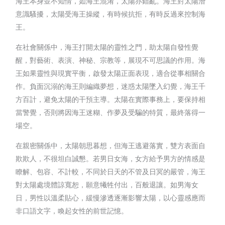
海王本身並不知情，如海王混淆，太陽亦錯亂。海王對太陽潛
意識騷擾，太陽受海王操縱，有時候抗拒，有時反過來控制海
王。
在社會關係中，海王打開太陽的靈性之門，助太陽自發性覺
醒，對藝術、表演、神秘、宗教等，展現不可思議的作用。海
王如果靈性與現實平衡，啟發太陽正面表現，適合從事相關合
作。負面沉溺的海王則編織夢想，迷惑太陽墜入幻覺，海王千
方百計，避免太陽的干預主導。太陽在實際事務上，要保持相
當警覺，否則將因海王迷糊、作夢及受騙的特質，最終落得一
場空。
在親密關係中，太陽朝思暮想，但海王逃避落實，雙方表面自
欺欺人，不很坦白誠懇。若男日女海，女方給予男方的情感是
瞭解、包容、不計較，不同於日天的不管及日冥的嚴管，海王
對太陽處境體諒寬恕，願意犧牲付出，百般退讓。如男海女
日，男性以溫柔貼心，緩慢滲透逐漸影響太陽，以心靈感應而
非口語文字，喚起女性的前世記憶。