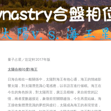
量子占星／彭定軒2017年版
太陽合相(0
度)
海王
日海合相在一般關係中，太陽對海王有他心通，海王的情緒影
響太陽，對太陽潛意識心電感應，以非語言進行催眠。海王在
今生的角色扮演，對太陽而言，廣泛且模糊，來自前世的記
憶，兩者度數越接近，象徵前世關聯越強，今生再度結緣。海
王接收集體潛意識的夢想與虛幻，太陽成為海王的表現管道，