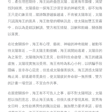
引，產生理想期待，海王始終蠱惑太陽，追逐海市蜃樓，渴望
找到綠洲。太陽亟欲一探海王沙漠甘泉的神祕究竟，卻不知海
王只是幻象呈現，蹤跡飄渺越躲越遠，不肯被太陽靠近，太陽
只認識海王的面具，海王散發的曖昧訊息，使太陽如墜五里霧
中，自以為是錯誤解讀。雙方相互猜疑、誤解和欺瞞，關係難
以落實。
在社會關係中，海王有心理、藝術、神秘的神奇能耐，被動等
待太陽靠近，一旦太陽主動接觸，海王就開始逃避，太陽目的
為之落空。太陽徵詢海王意見，欲得到生命啟發，海王的建議
虛無，太陽現實無法受用。海王有時為私心小利，以哄騙手段
隱瞞，並非存心惡意，但造成太陽傷害損失。海王誘惑太陽望
梅止渴，卻逃避尋覓責任，使太陽疲於奔命卻一無所獲，雙方
的計畫一場空談，不宜合作共事。
在親密關係中，海王有不可告人之事，卻不對太陽明說，太陽
想以強烈意志，防止海王搞鬼，但很久後才發現真相。當男海
女日時，女性欲將男性的飄泊定錨，施加壓力要求承諾，卻造