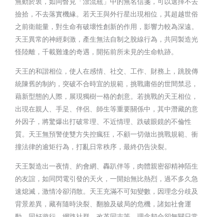
無動於衷，如同瞥見「漂流瓶」中的無名信箋，可以選擇不去
撿拾，不去落實機緣。若天王與外行星出現相位，其超越世俗
之前衛能量，對生命有破壞性創新的作用，影響力較為深遠。
天王異常的神經刺激，產生無法自制之脫線行為，共同製造光
怪陸離，千載難逢的奇遇，開拓前所未見的生命軌跡。
天王的和諧相位，使人在感情、社交、工作、財務上，跳脫傳
統陳舊的制約，突破不合時宜的規範，挑戰庸俗的世間禁忌，
藉新型態的人際，展現獨樹一格的創意。若挑戰的天王相位，
出現在親人、手足、伴侶、師生等重要關係中，其中潛藏的意
外因子，將驚爆出打破常理、不近情理、跌破眼鏡的不倫性
質。天王無預警使雙方失控瘋狂，不顧一切做出挑戰規範、衝
撞法律的逾矩行為，打亂日常秩序，最終仍告決裂。
天王製造出一夜情、約會網、轟趴伴等，肉體親密卻精神陌生
的友誼，如同閃電引發的天火，一開始無比熱烈，過不多久急
速熄滅，激情冷卻消散。天王充滿不可知變數，因理念分歧及
背景差異，藏有隨時決裂、翻臉及破局的危機，諸如社會運
動、同好遊行、網路社群、改革同志等，理念契合卻無關日常