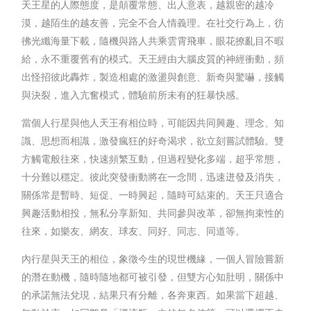
天王星的人際態度，是顛覆常態、出人意表，越親密的越冷
漠，越陌生的越友善，完全不合人情義理。在社交行為上，彷
彿光纖海量下載，隨機與路人共乘雲霄飛車，眼花撩亂目不暇
給，永不重覆舊有的模式。天王經由大腦皮質的神經衝動，頻
出怪招彼此轟炸，製造相處的激盪與創意、新奇與驚嚇，接觸
與決裂，進入亢奮模式，體驗前所未有的狂暴快感。
當個人行星與他人天王有相位時，可能因共同興趣、理念、知
識、思想而相識，激發瘋狂的好奇渴求，欲立刻嘗試體驗。雙
方觸電般往來，快速頻繁互動，但過程變化多端，超乎常態，
十分難以穩定。彼此突發衝動將在一念間，迅速迸發及消失，
關係常是暫時、短促、一時興起，隨時可結束的。天王只適合
興趣活動相投，無私分享新知、共同參與改革，卻無拘束性的
往來，如樂友、網友、球友、同好、同志、同道等。
內行星與天王的相位，象徵今生的現世機緣，一個人冒險嘗新
的潛在動機，隨時隨地都可被引發，但雙方心知肚明，關係中
的承諾無法兌現，結果只有分離，各奔東西。如果當下超越、