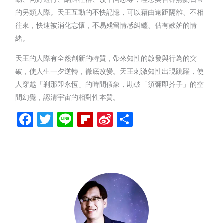
的另類人際。天王互動的不快記憶，可以藉由遠距隔離、不相
往來，快速被消化忘懷，不易殘留情感糾纏、佔有嫉妒的情
緒。
天王的人際有全然創新的特質，帶來知性的啟發與行為的突
破，使人生一夕逆轉，徹底改變。天王刺激知性出現跳躍，使
人穿越「剎那即永恆」的時間假象，勘破「須彌即芥子」的空
間幻覺，認清宇宙的相對性本質。
Facebook
Twitter
Line
Flipboard
Sina
分
Weibo
享