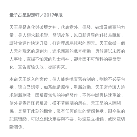
量子占星彭定軒／
2017
年版
天王星是進化與破壞之神，代表意外、偶發、破壞及顛覆的力
量，是人類求新求變、發明改革，以日新月異的科技為跳板，
讓社會運作快速升級，打造理想烏托邦的願景。天王象徵一個
人天外飛來的原創力，追求新穎的獵奇衝動，勇於嘗試未經的
人事物，宣揚不怕死的烈士精神，卻常因不可預料的突發變
化，宣告實驗失敗，從頭再來。
本命天王落入的宮位，個人能夠拋棄舊有制約，割捨不必要包
袱，讓自己歸零，如系統還原後，重新啟動。天王宮位讓人追
求嶄新刺激，因反覆無常的神經發作，不停中斷再快速重啟，
使外界覺得怪異反常，摸不著頭腦的所在。天王星的人際關
係，是當下此刻的機會，沒有任何前世的情感包袱，跟今生的
記憶留戀，可以立刻決定要與不要，秒速建立接觸，或閃電切
斷關係。