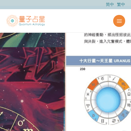
跳
简中
繁中
至
主
要
內
容