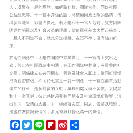
人，凝聚在一起的團體，如網路社群、團隊合作、同好社團、
公益組織等。十一宮本身強的話，將積極回應太陽的熱情，倍
增參與能量，影響力廣泛。若太陽和十一宮互剋時，雙方因團
隊運作的觀念及社會改革的理想，價值觀落差太大而起衝突，
一旦志不同道不合，就此分道揚鑣、友誼不存，沒有強力約
束。
在兩性關係中，太陽在團體中眾星拱月，十一宮看上突出之
處，彼此在社團聯誼中相遇，在工作團隊中共事，有重疊的社
交圈，關係建立在共同朋友、興趣及社會人脈上，從同好慢慢
成為親密情侶。不同於七宮是一對一關係，十一宮在群眾活動
建立的往來，是多對多的互動，單獨相處反而不習慣。太陽如
和十一宮互剋，彼此感情易受共同朋友及社會環境所影響，演
出如同「愛情白皮書」中，纏繞著友誼、同志、愛慕及暗戀，
擺盪在友情與愛情間，多元複雜且變化萬千的劇情。
Facebook
Twitter
Line
Flipboard
Sina
分