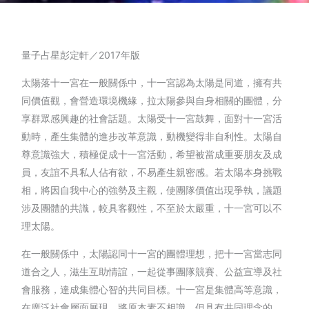
量子占星彭定軒／2017年版
太陽落十一宮在一般關係中，十一宮認為太陽是同道，擁有共
同價值觀，會營造環境機緣，拉太陽參與自身相關的團體，分
享群眾感興趣的社會話題。太陽受十一宮鼓舞，面對十一宮活
動時，產生集體的進步改革意識，動機變得非自利性。太陽自
尊意識強大，積極促成十一宮活動，希望被當成重要朋友及成
員，友誼不具私人佔有欲，不易產生親密感。若太陽本身挑戰
相，將因自我中心的強勢及主觀，使團隊價值出現爭執，議題
涉及團體的共識，較具客觀性，不至於太嚴重，十一宮可以不
理太陽。
在一般關係中，太陽認同十一宮的團體理想，把十一宮當志同
道合之人，滋生互助情誼，一起從事團隊競賽、公益宣導及社
會服務，達成集體心智的共同目標。十一宮是集體高等意識，
在廣泛社會層面展現，將原本素不相識，但具有共同理念的