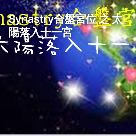
Synastry合盤宮位 之 太
陽落入十一宮