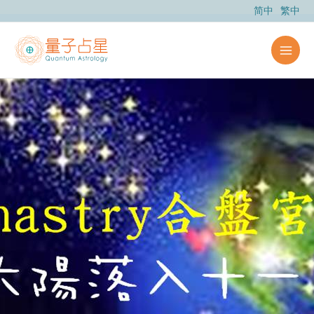
跳
简中
繁中
至
主
要
內
容