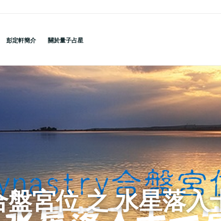
彭定軒簡介
關於量子占星
ry合盤宮位 之 水星落