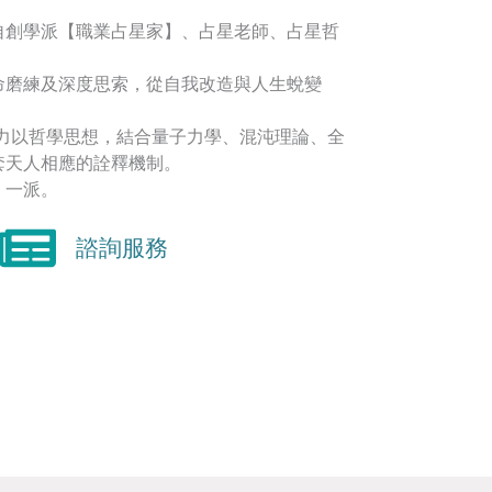
自創學派【職業占星家】、占星老師、占星哲
命磨練及深度思索，從自我改造與人生蛻變
著力以哲學思想，結合量子力學、混沌理論、全
套天人相應的詮釋機制。
】一派。
諮詢服務