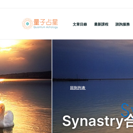
跳
至
主
文章目錄
最新課程
諮詢服務
要
內
容
回到列表
Synast