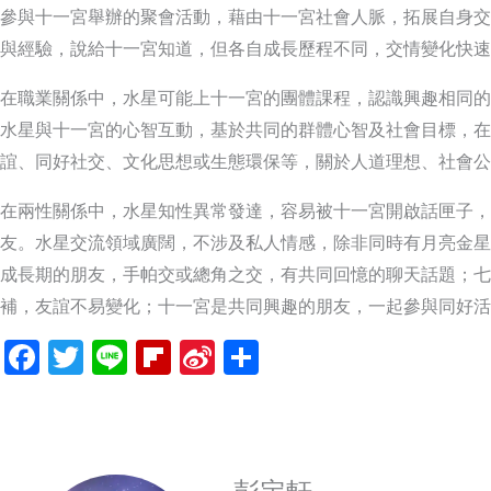
參與十一宮舉辦的聚會活動，藉由十一宮社會人脈，拓展自身交
與經驗，說給十一宮知道，但各自成長歷程不同，交情變化快速
在職業關係中，水星可能上十一宮的團體課程，認識興趣相同的
水星與十一宮的心智互動，基於共同的群體心智及社會目標，在
誼、同好社交、文化思想或生態環保等，關於人道理想、社會公
在兩性關係中，水星知性異常發達，容易被十一宮開啟話匣子，
友。水星交流領域廣闊，不涉及私人情感，除非同時有月亮金星
成長期的朋友，手帕交或總角之交，有共同回憶的聊天話題；七
補，友誼不易變化；十一宮是共同興趣的朋友，一起參與同好活
Facebook
Twitter
Line
Flipboard
Sina
分
Weibo
享