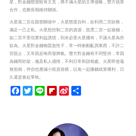
星，對金錢態度較有主見，將不滿火星的主導侵略，雙方就算
合作，也難長期維持關係。
火星落二宮在親密關係中，火星態度自利，欲利用二宮財務，
滿足一己之私。火星想控制二宮的資源，慫恿二宮一起搶錢，
如二宮不受現實利益誘惑，則未必受火星擺布，不讓火星為所
欲為。火星對金錢物質急性子，常一時衝動亂買東西，不許二
宮阻止，又常因反悔而發脾氣。雙方對金錢有不同堅持，常因
為錢而吵架，傷及私人感情，不利日常和諧相處。火星即使毫
無剋相，伴侶也應減小投資規模，以免一起賺錢就算獲利，日
久還是會起爭執。
Facebook
Twitter
Line
Flipboard
Sina
分
Weibo
享