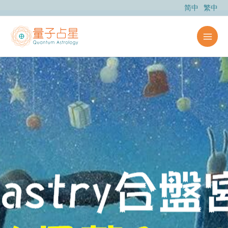
跳
简中
繁中
至
主
要
內
容