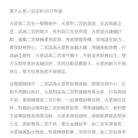
量子占星／彭定軒2017年版
火星落二宮在一般關係中，火星對二宮的資源，生起覬覦之
意，認為二宮的能力，有利自己生存所需。火星提出賺錢計
劃，激勵二宮積極運用資源，有效開發商機，加強謀生能力，
實現財務野心。二宮認為火星對金錢大膽，用錢衝動浪費，行
為缺乏耐性，火星認為二宮保守膽小，不敢追求財務自主。雙
方互動常基於金錢目的，共同活動花費龐大，火星的耐力不很
持久，雙方往來熱度不很穩定。
在職業關係中，二宮認為火星對財務冒險，態度自我中心，計
劃不周難以執行。火星則認為二宮對賺錢考量太多，行為畏縮
不前，會積極催促二宮行動，一起挑戰財務目標。火星相位佳
時，對錢的企圖刺激二宮的物質欲望，帶來賺錢動力，有利雙
方從事財務及商業活動。火星本身剋相時，易衝動莽撞及堅持
己見，因財務與二宮不快，產生金錢紛爭。如二宮本身無星，
火星搧風點火無效，快速轉移對象，另尋目標。如二宮自身有