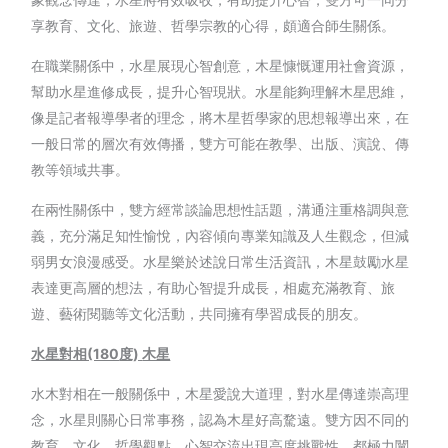
享教育、文化、旅遊、哲學宗教的心得，頗適合師生關係。
在職業關係中，水星展現心智創意，木星慷慨運用社會資源，
幫助水星進修成長，提升心智現狀。水星能夠理解木星思維，
像是記者報導學者的理念，將木星哲學家的思想報導出來，在
一般日常的層次有效傳播，雙方可能在教學、出版、演說、傳
教等領域共事。
在兩性關係中，雙方經常談論思想性話題，溝通注重格調與意
義，充分滿足知性愉悅，內容傾向專業知識及人生觀念，但減
弱男女浪漫感受。水星樂於述說日常生活資訊，木星鼓勵水星
表達更高層的想法，有助心智提升成長，相處充滿教育、旅
遊、藝術閱聽等文化活動，共同擁有學習成長的朋友。
水星對相(180
度)
木星
水木對相在一般關係中，木星愛說大道理，對水星傳達崇高理
念，水星則關心日常事務，認為木星好高騖遠。雙方因不同的
教育、文化、哲學觀點，心智交流出現高度挑戰性，都極力闡