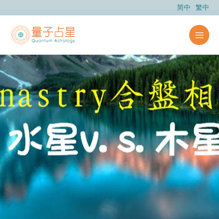
跳
简中
繁中
至
主
要
內
容