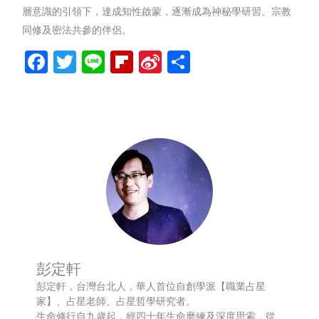
層意識的引領下，達成知性啟蒙，逐漸成為神秘學研習、宗教
同修及密法共參的伴侶。
Facebook
Twitter
Line
Flipboard
Sina
分
Weibo
享
彭定軒
彭定軒，台灣台北人，華人首位自創學派【職業占星
家】、占星老師、占星哲學研究者。
生命修行自九歲起，經四十年生命磨練及深度思索，從