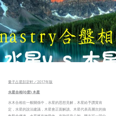
量子占星彭定軒／2017
年版
水星合相(0
度)
木星
水木合相在一般關係中，水星的思想見解，木星給予讚賞肯
定，水星的說法建議，木星會正面解讀。木星代表高層次的抽
象觀念傳達，水星將有效吸收，有助提升心智，雙方可一同分