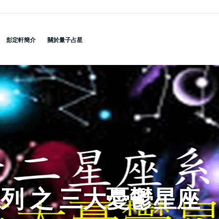
彭定軒簡介
關於量子占星
列 之 三大憂鬱星座