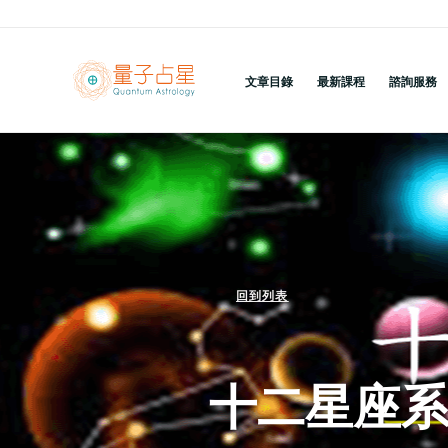
跳
至
主
文章目錄
最新課程
諮詢服務
要
內
容
回到列表
十二星座系