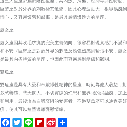
這三大星座都屬於陰性星座，具內斂、消極、壓抑等共性特點。
巨蟹座對於外界的刺激極其敏銳，因此心理波動大，很容易感到
情心，又容易懷舊和感傷，是最具感情滲透力的星座。
處女座
處女座因其吹毛求疵的完美主義傾向，很容易對現實感到不滿和
和不安（巨蟹座是對於外界的刺激反應強烈感到緊張不安，處女
是最具內省特質的星座，也因此而容易感到憂慮和鬱悶。
雙魚座
雙魚座是具有大愛和奉獻犧牲精神的星座，時刻為他人著想，對
多愁善感、悲天憫人。不切實際的幻想和無界限的消融感，加上
和利用，最後淪為自我哀憐的受害者。不過雙魚座可以通過美好
痹，使其可以短暫逃離憂鬱情緒。
Facebook
Twitter
Line
Flipboard
Sina
分