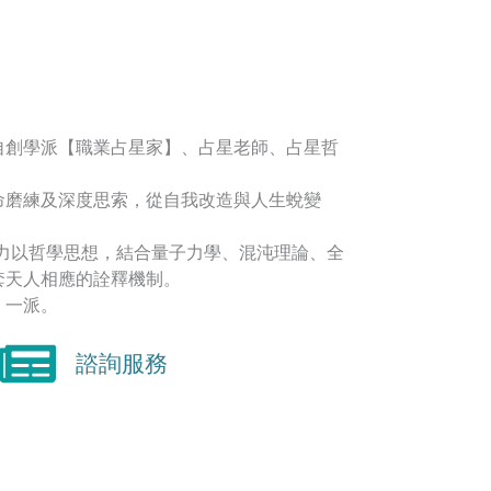
自創學派【職業占星家】、占星老師、占星哲
命磨練及深度思索，從自我改造與人生蛻變
著力以哲學思想，結合量子力學、混沌理論、全
套天人相應的詮釋機制。
】一派。
諮詢服務