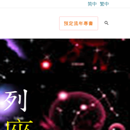
简中
繁中
預定流年專書