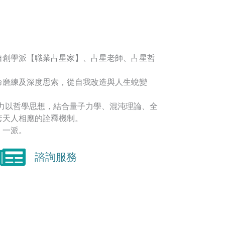
自創學派【職業占星家】、占星老師、占星哲
命磨練及深度思索，從自我改造與人生蛻變
著力以哲學思想，結合量子力學、混沌理論、全
套天人相應的詮釋機制。
】一派。
諮詢服務