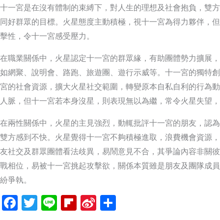
十一宮是在沒有體制的束縛下，對人生的理想及社會抱負，雙方
同好群眾的目標。火星態度主動積極，視十一宮為得力夥伴，但
擊性，令十一宮感受壓力。
在職業關係中，火星認定十一宮的群眾緣，有助團體勢力擴展，
如網聚、說明會、路跑、旅遊團、遊行示威等。十一宮的獨特創
宮的社會資源，擴大火星社交範圍，轉變原本自私自利的行為動
人脈，但十一宮若本身沒星，則表現無以為繼，常令火星失望，
在兩性關係中，火星的主見強烈，動輒批評十一宮的朋友，認為
雙方感到不快。火星覺得十一宮不夠積極進取，浪費機會資源，
友社交及群眾團體看法歧異，易鬧意見不合，其爭論內容非關彼
戰相位，易被十一宮挑起攻擊欲，關係本質雖是朋友及團隊成員
紛爭執。
Facebook
Twitter
Line
Flipboard
Sina
分
Weibo
享