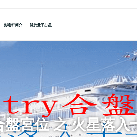
彭定軒簡介
關於量子占星
ry合盤宮位 之 火星落