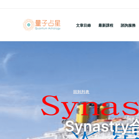
跳
至
主
文章目錄
最新課程
諮詢服務
要
內
容
回到列表
Synast