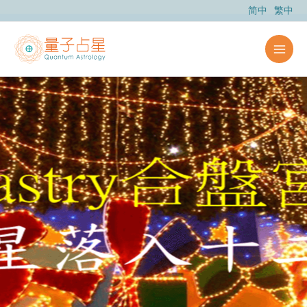
跳
简中
繁中
至
主
要
內
容