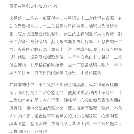
量子占星彭定軒/2017年版
火星落十二宮在一般關係中，火星認定十二宮的潛在資源，有
助自己發揮能力，十二宮察覺火星的直覺，能幫自己釐清真
相，雙方快速建立行動夥伴。火星的生存能量單純而野蠻，對
十二宮產生複雜情結，其衝動本能及自利行為，不願告知十二
宮。火星的欺瞞行為，激起十二宮下意識的反應，形成不明所
以的感覺，認為受傷採取防備。火星的自私自利，帶給十二宮
潛在麻煩，引來秘密的監控者，被十二宮當成暗中敵人，不再
與火星往來，雙方衝突的關鍵是秘密，不會公開化。
在職業關係中，十二宮找火星作心理諮詢，火星積極表現能
耐，強力打開十二宮心靈之門，使其接受活躍的生命能量。十
二宮如本身有星，在心理學、神秘學、心靈療癒及靈修方面有
所資源，相中火星的業務開發，雙方活動有秘密、隱藏、不為
人知的特質，適合從事耗費勞力體力的心理課程、心靈開發、
調查跟監、監所管理、療養庇護等幕後工作。十二宮如無星，
現實關係發展不具體。