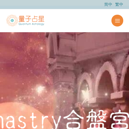
跳
简中
繁中
至
主
要
內
容