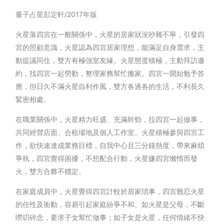
量子占星彭定軒/2017年版
火星落四宮在一般關係中，火星的居家狀況吵雜不寧，引發四
宮的照顧意識，火星認為四宮居家理想，能滿足自身需求，主
動提議同住，雙方有極強室友緣。火星態度積極，主動拜訪邀
約，找四宮一起勞動，整理家務幫忙搬家。四宮一開始勉予答
應，但日久不滿火星自利作風，雙方各過各的生活，不利長久
緊密相處。
在職業關係中，火星精力旺盛、充滿幹勁，拉四宮一起做事，
共同經營店面、合租場地及個人工作室。火星積極參與四宮工
作，欲快速達成業務目標，自我中心且三分鐘熱度，帶來麻煩
爭執，四宮覺得困擾，不想配合行動，火星嫌四宮懶惰而發
火，雙方合夥不穩定。
在家庭成員中，火星覺得四宮計較於居家瑣事，四宮難忍火星
的任性及衝動，容易引起家庭紛爭不和。如火星是父母，不斷
嘮叨碎念，要求子女幫忙做事；如子女是火星，任何情緒不快