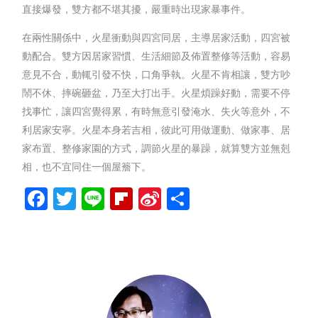
直接爆發，雙方都不堪其擾，嚴重時出現家暴事件。
在兩性關係中，火星衝動與四宮同居，主導居家活動，四宮被
動配合。雙方因居家習慣、生活細節及佈置整修等活動，容易
意見不合，動輒引發不快，口角爭執。火星不肯相讓，雙方吵
鬧不休、摔碗砸盆，乃至大打出手。火星煩躁好動，需要不停
找事忙，讓四宮覺得累，有時無意引發淹水、失火等意外，不
利居家安寧。火星本身若吉相，彼此可用做運動、做家事、居
家布置、整修家園的方式，調節火星的暴躁，就算雙方並無剋
相，也不宜同住一個屋簷下。
Facebook
Twitter
Line
Flipboard
Sina
分
Weibo
享